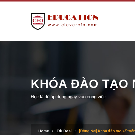
KHÓA ĐÀO TẠO 
Học là để áp dụng ngay vào công việc
Home
EduDeal
[Đồng Nai] Khóa đào tạo kế toá