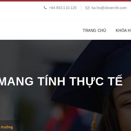
+84 903.110.120
ha.ho@clevercfo.com
TRANG CHỦ
KHÓA 
MANG TÍNH THỰC TẾ
n trưởng