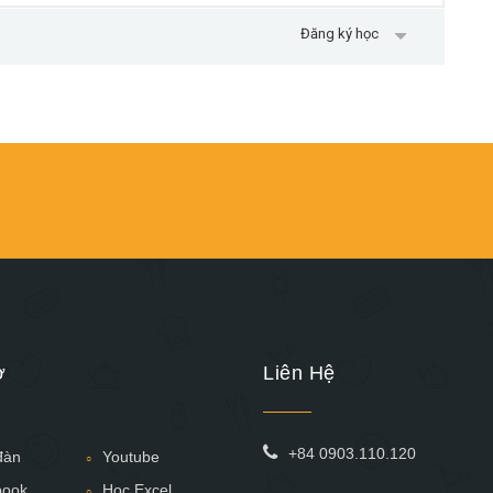
Đăng ký học
ợ
Liên Hệ
+84 0903.110.120
đàn
Youtube
book
Học Excel