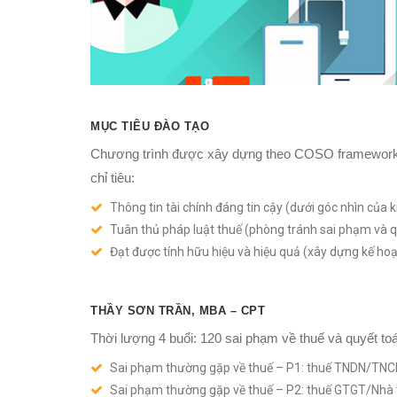
MỤC TIÊU ĐÀO TẠO
Chương trình được xây dựng theo COSO framework 
chỉ tiêu:
Thông tin tài chính đáng tin cậy (dưới góc nhìn của 
Tuân thủ pháp luật thuế (phòng tránh sai phạm và q
Đạt được tính hữu hiệu và hiệu quả (xây dựng kế hoạc
THẦY SƠN TRẦN, MBA – CPT
Thời lượng 4 buổi: 120 sai phạm về thuế và quyết to
Sai phạm thường gặp về thuế – P1: thuế TNDN/TN
Sai phạm thường gặp về thuế – P2: thuế GTGT/Nhà