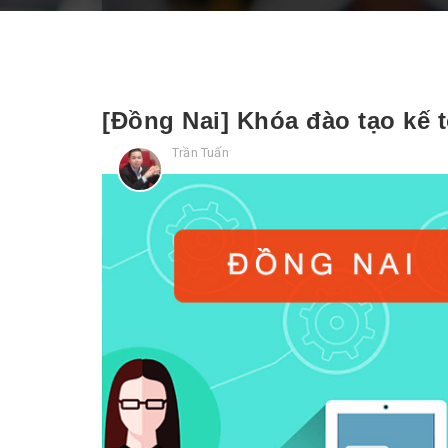
[Đồng Nai] Khóa đào tạo kế 
Trần Tuấn