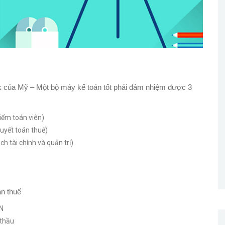
của Mỹ – Một bộ máy kế toán tốt phải đảm nhiệm được 3
kiểm toán viên)
uyết toán thuế)
h tài chính và quản trị)
án thuế
CN
 thầu