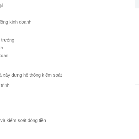
ại
 động kinh doanh
 trưởng
nh
 toán
và xây dựng hệ thống kiểm soát
trình
ị và kiểm soát dòng tiền