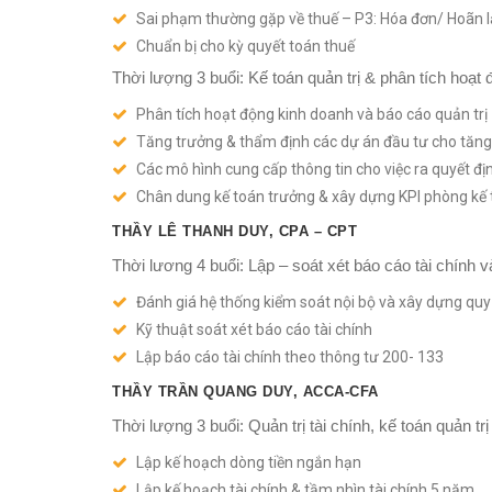
Sai phạm thường gặp về thuế – P3: Hóa đơn/ Hoãn l
Chuẩn bị cho kỳ quyết toán thuế
Thời lượng 3 buổi: Kế toán quản trị & phân tích hoạt
Phân tích hoạt động kinh doanh và báo cáo quản trị
Tăng trưởng & thẩm định các dự án đầu tư cho tăng
Các mô hình cung cấp thông tin cho việc ra quyết đị
Chân dung kế toán trưởng & xây dựng KPI phòng kế
THẦY LÊ THANH DUY, CPA – CPT
Thời lương 4 buổi: Lập – soát xét báo cáo tài chính 
Đánh giá hệ thống kiểm soát nội bộ và xây dựng quy 
Kỹ thuật soát xét báo cáo tài chính
Lập báo cáo tài chính theo thông tư 200- 133
THẦY TRẦN QUANG DUY, ACCA-CFA
Thời lượng 3 buổi: Quản trị tài chính, kế toán quản tr
Lập kế hoạch dòng tiền ngắn hạn
Lập kế hoạch tài chính & tầm nhìn tài chính 5 năm