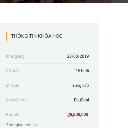
THÔNG TIN KHÓA HỌC
Khai giảng:
28/03/2019
Số buổi:
15 buổi
Mức độ:
Trung cấp
Chuyên mục
EduDeal
Học phí:
₫
8,500,000
Thời gian còn lại: