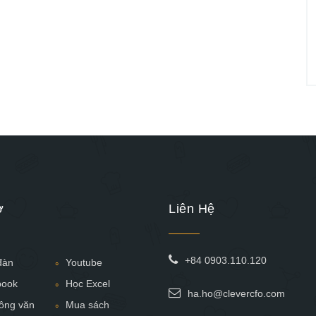
ợ
Liên Hệ
+84 0903.110.120
đàn
Youtube
book
Học Excel
ha.ho@clevercfo.com
ông văn
Mua sách