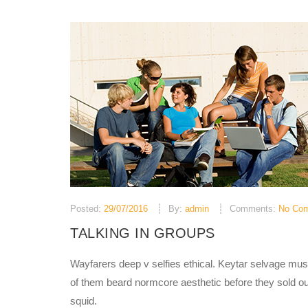
Posted:
29/07/2016
By:
admin
Comments:
No Co
TALKING IN GROUPS
Wayfarers deep v selfies ethical. Keytar selvage mus
of them beard normcore aesthetic before they sold o
squid.