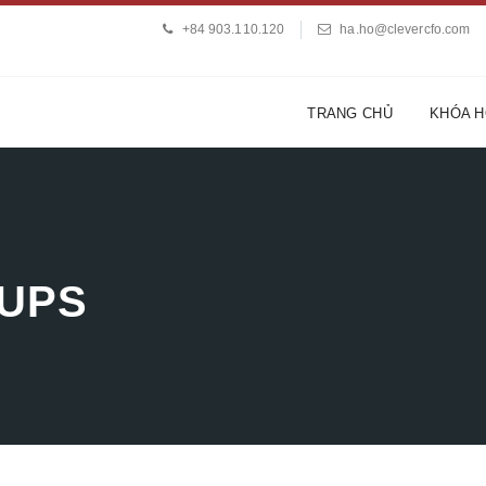
+84 903.110.120
ha.ho@clevercfo.com
TRANG CHỦ
KHÓA 
OUPS