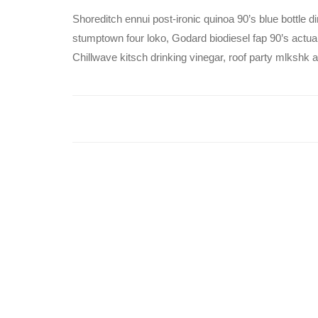
Shoreditch ennui post-ironic quinoa 90’s blue bottle 
stumptown four loko, Godard biodiesel fap 90’s actuall
Chillwave kitsch drinking vinegar, roof party mlkshk