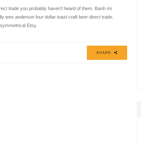
direct trade you probably haven’t heard of them. Banh mi
y wes anderson four dollar toast craft beer direct trade.
 asymmetrical Etsy.
SHARE