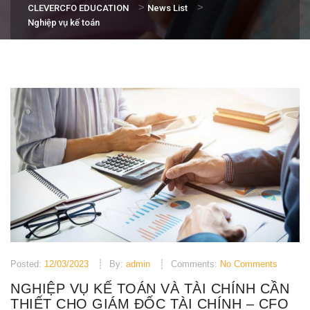
>
>
CLEVERCFO EDUCATION
News List
Nghiệp vụ kế toán
Posted:
12/03/2023
By:
admin
Comments:
No Comments
NGHIỆP VỤ KẾ TOÁN VÀ TÀI CHÍNH CẦN
THIẾT CHO GIÁM ĐỐC TÀI CHÍNH – CFO