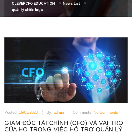
>
>
CLEVERCFO EDUCATION
News List
quản lý chiến lược
Posted:
16/03/2023
By:
admin
Comments:
No Comments
GIÁM ĐỐC TÀI CHÍNH (CFO) VÀ VAI TRÒ
CỦA HỌ TRONG VIỆC HỖ TRỢ QUẢN LÝ