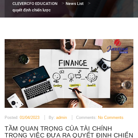
>
>
CLEVERCFO EDUCATION
News List
quyết định chiến lược
Posted:
01/04/2023
By:
admin
Comments:
No Comments
TẦM QUAN TRỌNG CỦA TÀI CHÍNH
TRONG VIỆC ĐƯA RA QUYẾT ĐỊNH CHIẾN