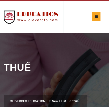
THUẾ
>
>
CLEVERCFO EDUCATION
News List
thuế