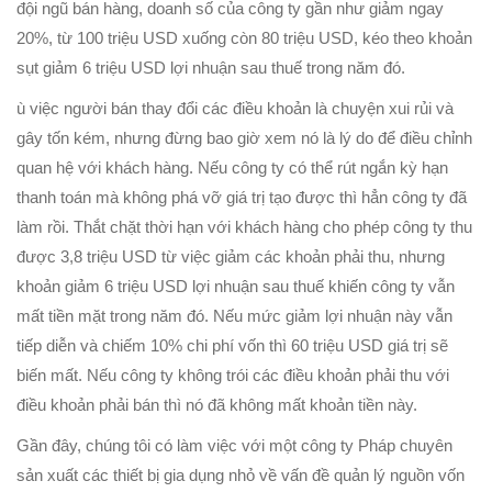
đội ngũ bán hàng, doanh số của công ty gần như giảm ngay
20%, từ 100 triệu USD xuống còn 80 triệu USD, kéo theo khoản
sụt giảm 6 triệu USD lợi nhuận sau thuế trong năm đó.
ù việc người bán thay đổi các điều khoản là chuyện xui rủi và
gây tốn kém, nhưng đừng bao giờ xem nó là lý do để điều chỉnh
quan hệ với khách hàng. Nếu công ty có thể rút ngắn kỳ hạn
thanh toán mà không phá vỡ giá trị tạo được thì hẳn công ty đã
làm rồi. Thắt chặt thời hạn với khách hàng cho phép công ty thu
được 3,8 triệu USD từ việc giảm các khoản phải thu, nhưng
khoản giảm 6 triệu USD lợi nhuận sau thuế khiến công ty vẫn
mất tiền mặt trong năm đó. Nếu mức giảm lợi nhuận này vẫn
tiếp diễn và chiếm 10% chi phí vốn thì 60 triệu USD giá trị sẽ
biến mất. Nếu công ty không trói các điều khoản phải thu với
điều khoản phải bán thì nó đã không mất khoản tiền này.
Gần đây, chúng tôi có làm việc với một công ty Pháp chuyên
sản xuất các thiết bị gia dụng nhỏ về vấn đề quản lý nguồn vốn