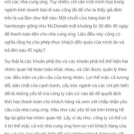
với các nhà cung ứng. Tuy nhiên, chỉ cần một minh họa trong
ngành kinh doanh bán lẻ sau cũng đủ để cho ta thấy giả định
trên là sai lầm như thế nào: Một chuỗi cửa hàng bán lẻ
hamburger giống như McDonald mất khoảng từ 30 đến 45 ngày
để thanh toán tiền cho nhà cung ứng. Liệu điều này cũng có
nghĩa rằng họ cho phép thực khách đến quán của mình ăn và
trả tiền sau 45 ngày?
Sự thật là các khoản phải thu và các khoản phải trả thể hiện hai
nhóm quan hệ hoàn toàn khác nhau, và cần được quản lý theo
các điều kiện và yêu cầu của từng nhóm. Lợi thế mặc cả tương
đối, bản chất của cạnh tranh, cấu trúc ngành và các chi phí biến
đổi là những yếu tố mà công ty căn cứ vào đó để quyết định
thời hạn thanh toán cho khách hàng và xem xét chấp nhận yêu
cầu của nhà cung ứng. Hầu như các yếu tố nói trên không hề
lặp lại giữa hai nhóm quan hệ. Lấy ví dụ như, công ty có thể có
ít lợi thế mặc cả với nhà cung ứng hơn so với khách hàng của
họ, và các loại chi phí biến đổi của những khách hàng này rất