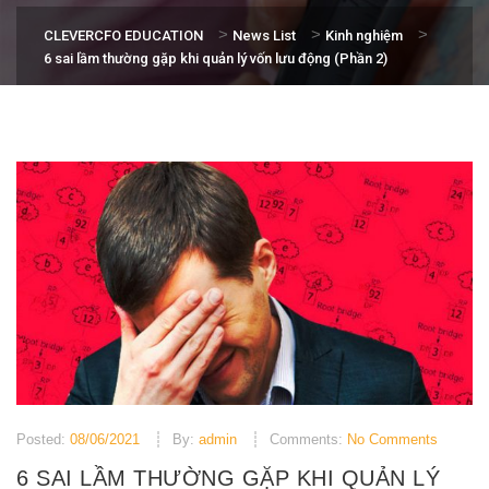
>
>
>
CLEVERCFO EDUCATION
News List
Kinh nghiệm
6 sai lầm thường gặp khi quản lý vốn lưu động (Phần 2)
Posted:
08/06/2021
By:
admin
Comments:
No Comments
6 SAI LẦM THƯỜNG GẶP KHI QUẢN LÝ