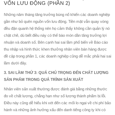
VỐN LƯU ĐỘNG (PHẦN 2)
Những năm tháng tăng trưởng bùng nổ khiến các doanh nghiệp
gần như bỏ quên nguồn vốn lưu động. Tiền mặt vẫn quay vòng
đều đặn quanh hệ thống nên họ cảm thấy không cần quản lý nó
chặt chẽ, dù biết điều này có thể bào mòn dần tăng trưởng lợi
nhuận và doanh số. Bên cạnh hai sai lầm phổ biến về Báo cáo
thu nhập và hình thức khen thưởng nhân viên bán hàng được
đề cập trong phần 1, các doanh nghiệp cũng dễ mắc phải hai sai
lầm dưới đây.
3. SAI LẦM THỨ 3: QUÁ CHÚ TRỌNG ĐẾN CHẤT LƯỢNG
SẢN PHẨM TRONG QUÁ TRÌNH SẢN XUẤT
Nhân viên sản xuất thường được đánh giá bằng những thước
đo về chất lượng, chẳng hạn như số lượng thành phẩm bị lỗi.
Điều này cũng dễ hiểu khi xét đến các mối lo ngại về chi phí bảo
hành và những ảnh hưởng xấu đến danh tiếng công ty khi có