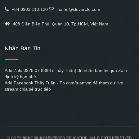
+84 0903.110.120
ha.ho@clevercfo.com
408 Điện Biên Phủ, Quận 10, Tp.HCM, Việt Nam.
Nhận Bản Tin
Add Zalo 0925.07.8888 (Thầy Tuấn) để nhận bản tin qua Zalo
định kỳ bạn nhé
Add Facebook Thầy Tuấn - Fb.com/tuantvm để tham dự live
stream chia sẻ trực tiếp
© COPYRIGHT 2019 CLEVERCFO EDUCATION. ALL RIGHTS RESERVED