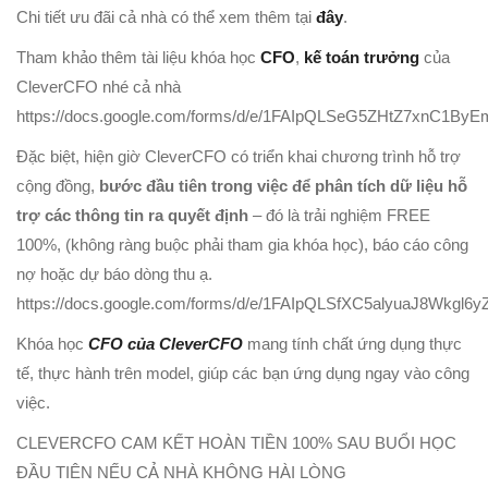
Chi tiết ưu đãi cả nhà có thể xem thêm tại
đây
.
Tham khảo thêm tài liệu khóa học
CFO
,
kế toán trưởng
của
CleverCFO nhé cả nhà
https://docs.google.com/forms/d/e/1FAIpQLSeG5ZHtZ7xnC1
Đặc biệt, hiện giờ CleverCFO có triển khai chương trình hỗ trợ
cộng đồng,
bước đầu tiên trong việc để phân tích dữ liệu hỗ
trợ các thông tin ra quyết định
– đó là trải nghiệm FREE
100%, (không ràng buộc phải tham gia khóa học), báo cáo công
nợ hoặc dự báo dòng thu ạ.
https://docs.google.com/forms/d/e/1FAIpQLSfXC5alyuaJ8Wkg
Khóa học
CFO của CleverCFO
mang tính chất ứng dụng thực
tế, thực hành trên model, giúp các bạn ứng dụng ngay vào công
việc.
CLEVERCFO CAM KẾT HOÀN TIỀN 100% SAU BUỔI HỌC
ĐẦU TIÊN NẾU CẢ NHÀ KHÔNG HÀI LÒNG