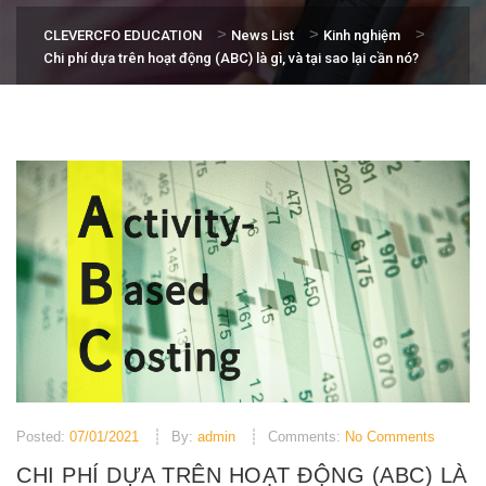
>
>
>
CLEVERCFO EDUCATION
News List
Kinh nghiệm
Chi phí dựa trên hoạt động (ABC) là gì, và tại sao lại cần nó?
Posted:
07/01/2021
By:
admin
Comments:
No Comments
CHI PHÍ DỰA TRÊN HOẠT ĐỘNG (ABC) LÀ