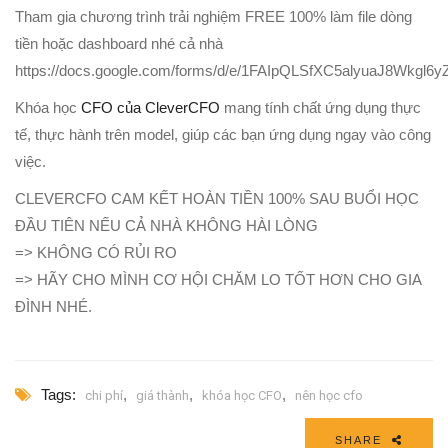
Tham gia chương trình trải nghiệm FREE 100% làm file dòng
tiền hoặc dashboard nhé cả nhà
https://docs.google.com/forms/d/e/1FAIpQLSfXC5alyuaJ8Wkg
Khóa học
CFO của CleverCFO
mang tính chất ứng dụng thực
tế, thực hành trên model, giúp các bạn ứng dụng ngay vào công
việc.
CLEVERCFO CAM KẾT HOÀN TIỀN 100% SAU BUỔI HỌC
ĐẦU TIÊN NẾU CẢ NHÀ KHÔNG HÀI LÒNG
=> KHÔNG CÓ RỦI RO
=> HÃY CHO MÌNH CƠ HỘI CHĂM LO TỐT HƠN CHO GIA
ĐÌNH NHÉ.
Tags:
,
,
,
chi phí
giá thành
khóa học CFO
nên học cfo
SHARE