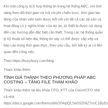
Khi một công ty tích hợp thông tin trong hệ thống ABC, với tính
năng theo dõi thời gian và mã chi phí chiến lược, thời gian lao
động của nhân viên luôn được kết nối với tất cả các tài sản và
hoạt động có ý nghĩa khác của dự án, từ thiết bị được sử dụng
đến các hướng dẫn đặc biệt cần thiết. Trong các hệ thống quản
lý kỹ thuật số hiện đại, thông tin này có thể được sắp xếp và
báo cáo trong thời gian thực, theo yêu cầu, bởi bất kỳ ai có liên
quan đến công việc.
Theo https://busybusy.com/blog
Tham khảo thêm
TÍNH GIÁ THÀNH THEO PHƯƠNG PHÁP ABC
COSTING – TẶNG FILE THAM KHẢO
Tham khảo thêm tài liệu khóa CFO, KTT của CleverCFO nhé
cả nhà
https://docs.google.com/forms/d/e/1FAIpQLSeG5ZHtZ7xnC1