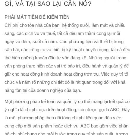
GÌ, VÀ TẠI SAO LẠI CẦN NÓ?
PHẢI MẤT TIỀN ĐỂ KIẾM TIỀN
Chi phí cho tòa nhà của bạn, hệ thống sưởi, làm mát và chiếu
sáng, các dịch vụ và thuế, tất cả đều âm thầm cộng lại mỗi
ngày và đêm, suốt cả năm. Các phương tiện và thiết bị trong
sân bãi, các công cụ và thiết bị kỹ thuật chuyên dụng, tất cả đều
thể hiện những khoản đầu tư vốn đáng kể. Những người trong
văn phòng thực hiện các vai trò bảo trì, điều hành và quản lý để
giữ cho hoạt động kinh doanh hoạt động trơn tru. Việc duy trì tổ
chức và nắm rõ những chi tiết đó là rất quan trọng đối với khả
năng tồn tại của doanh nghiệp của bạn.
Một phương pháp kế toán và quản lý có thể mang lại kết quả có
ý nghĩa là chi phí dựa trên hoạt động, còn được gọi là ABC. Đây
là một phương pháp theo dõi tổng chi phí liên quan đến việc
cung cấp một sản phẩm hoặc dịch vụ. ABC bao gồm việc phân
bổ chi phí chung cho mỗi bước trong quy trình sản xuất, tương