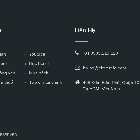
ợ
Liên Hệ
+84 0903.110.120
đàn
Youtube
book
Học Excel
ha.ho@clevercfo.com
ông văn
Mua sách
hí thuế
Tạp chí tài chính
408 Điện Biên Phủ, Quận 10
Tp.HCM, Việt Nam.
RESERVED
Đ