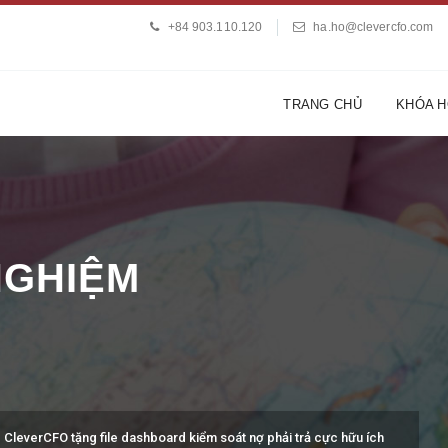
+84 903.110.120
ha.ho@clevercfo.com
TRANG CHỦ
KHÓA 
 NGHIỆM
>
CleverCFO tặng file dashboard kiểm soát nợ phải trả cực hữu ích