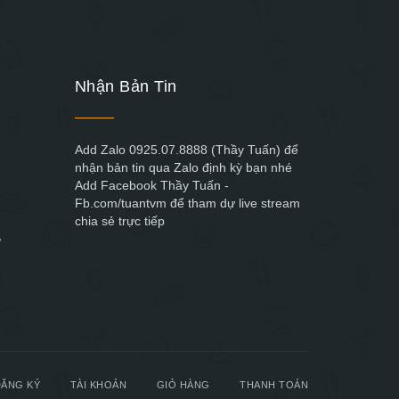
Nhận Bản Tin
Add Zalo 0925.07.8888 (Thầy Tuấn) để
nhận bản tin qua Zalo định kỳ bạn nhé
Add Facebook Thầy Tuấn -
Fb.com/tuantvm để tham dự live stream
chia sẻ trực tiếp
,
ĂNG KÝ
TÀI KHOẢN
GIỎ HÀNG
THANH TOÁN