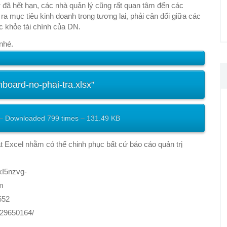
ợ đã hết hạn, các nhà quản lý cũng rất quan tâm đến các
a mục tiêu kinh doanh trong tương lai, phải cân đối giữa các
c khỏe tài chính của DN.
 nhé.
oard-no-phai-tra.xlsx”
 – Downloaded 799 times – 131.49 KB
 Excel nhằm có thể chinh phục bất cứ báo cáo quản trị
kI5nzvg-
m
552
129650164/