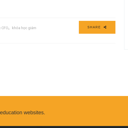
,
SHARE
c CFO
khóa học giám
 education websites.