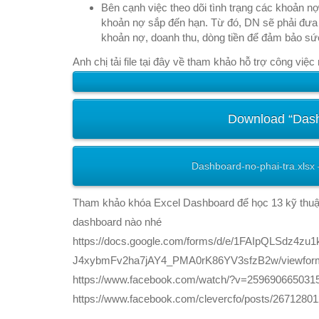
Bên cạnh việc theo dõi tình trạng các khoản n
khoản nợ sắp đến hạn. Từ đó, DN sẽ phải đưa r
khoản nợ, doanh thu, dòng tiền để đảm bảo sứ
Anh chị tải file tại đây về tham khảo hỗ trợ công việc
Download “Dashb
Dashboard-no-phai-tra.xlsx
Tham khảo khóa Excel Dashboard để học 13 kỹ thuật
dashboard nào nhé
https://docs.google.com/forms/d/e/1FAIpQLSdz4zu1
J4xybmFv2ha7jAY4_PMA0rK86YV3sfzB2w/viewfor
https://www.facebook.com/watch/?v=259690665031
https://www.facebook.com/clevercfo/posts/2671280