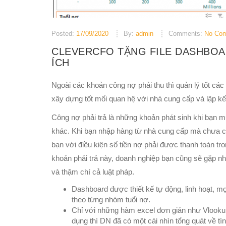
Posted:
17/09/2020
By:
admin
Comments:
No Co
CLEVERCFO TẶNG FILE DASHBOA
ÍCH
Ngoài các khoản công nợ phải thu thì quản lý tốt các
xây dựng tốt mối quan hệ với nhà cung cấp và lập kế 
Công nợ phải trả là những khoản phát sinh khi bạn 
khác. Khi bạn nhập hàng từ nhà cung cấp mà chưa có
bạn với điều kiện số tiền nợ phải được thanh toán t
khoản phải trả này, doanh nghiệp bạn cũng sẽ gặp nh
và thậm chí cả luật pháp.
Dashboard được thiết kế tự động, linh hoạt, m
theo từng nhóm tuổi nợ.
Chỉ với những hàm excel đơn giản như Vlookup
dụng thì DN đã có một cái nhìn tổng quát về tì