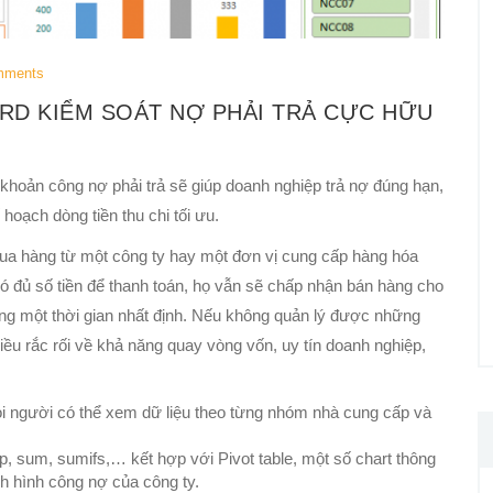
mments
RD KIỂM SOÁT NỢ PHẢI TRẢ CỰC HỮU
 khoản công nợ phải trả sẽ giúp doanh nghiệp trả nợ đúng hạn,
hoạch dòng tiền thu chi tối ưu.
mua hàng từ một công ty hay một đơn vị cung cấp hàng hóa
 đủ số tiền để thanh toán, họ vẫn sẽ chấp nhận bán hàng cho
rong một thời gian nhất định. Nếu không quản lý được những
iều rắc rối về khả năng quay vòng vốn, uy tín doanh nghiệp,
ọi người có thể xem dữ liệu theo từng nhóm nhà cung cấp và
, sum, sumifs,… kết hợp với Pivot table, một số chart thông
nh hình công nợ của công ty.