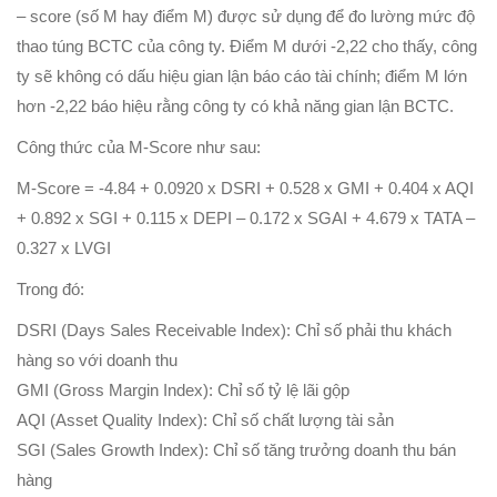
– score (số M hay điểm M) được sử dụng để đo lường mức độ
thao túng BCTC của công ty. Điểm M dưới -2,22 cho thấy, công
ty sẽ không có dấu hiệu gian lận báo cáo tài chính; điểm M lớn
hơn -2,22 báo hiệu rằng công ty có khả năng gian lận BCTC.
Công thức của M-Score như sau:
M-Score = -4.84 + 0.0920 x DSRI + 0.528 x GMI + 0.404 x AQI
+ 0.892 x SGI + 0.115 x DEPI – 0.172 x SGAI + 4.679 x TATA –
0.327 x LVGI
Trong đó:
DSRI (Days Sales Receivable Index): Chỉ số phải thu khách
hàng so với doanh thu
GMI (Gross Margin Index): Chỉ số tỷ lệ lãi gộp
AQI (Asset Quality Index): Chỉ số chất lượng tài sản
SGI (Sales Growth Index): Chỉ số tăng trưởng doanh thu bán
hàng