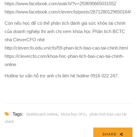
https://www.facebook.com/watch/?v=259690665031552
https://www.facebook.com/clevercfo/posts/2671280129650164/
Còn nếu học để có thể phân tích đánh giá sức khỏe tài chính
của doanh nghiệp thì anh chị xem khóa học Phân tích BCTC
nhà CleverCFO nhé
http://clevercfo.edu.vn/cfo/59-phan-tich-bao-cao-tai-chinh.html
https://clevercfo.com/khoa-hoc-phan-tich-bao-cao-tai-chinh-
online
Hotline tư vấn hỗ trợ anh chị liên hệ hotline 0916 022 247.
Tags:
,
,
dashboard online
khóa học CFO
phân tích báo cáo tài
chính
SHARE