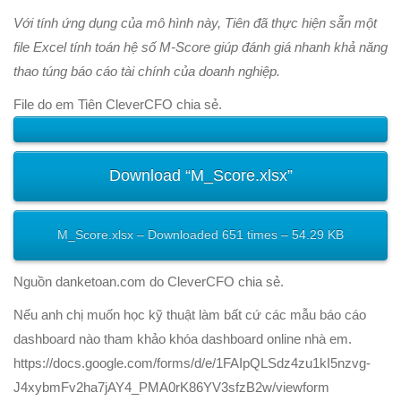
Với tính ứng dụng của mô hình này, Tiên đã thực hiện sẵn một
file Excel tính toán hệ số M-Score giúp đánh giá nhanh khả năng
thao túng báo cáo tài chính của doanh nghiệp.
File do em Tiên CleverCFO chia sẻ.
Download “M_Score.xlsx”
M_Score.xlsx – Downloaded 651 times – 54.29 KB
Nguồn danketoan.com do CleverCFO chia sẻ.
Nếu anh chị muốn học kỹ thuật làm bất cứ các mẫu báo cáo
dashboard nào tham khảo khóa dashboard online nhà em.
https://docs.google.com/forms/d/e/1FAIpQLSdz4zu1kI5nzvg-
J4xybmFv2ha7jAY4_PMA0rK86YV3sfzB2w/viewform