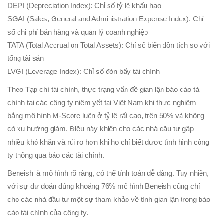
DEPI (Depreciation Index): Chỉ số tỷ lệ khấu hao
SGAI (Sales, General and Administration Expense Index): Chỉ
số chi phí bán hàng và quản lý doanh nghiệp
TATA (Total Accrual on Total Assets): Chỉ số biến dồn tích so với
tổng tài sản
LVGI (Leverage Index): Chỉ số đòn bẩy tài chính
Theo Tạp chí tài chính, thực trạng vấn đề gian lận báo cáo tài
chính tại các công ty niêm yết tại Việt Nam khi thực nghiệm
bằng mô hình M-Score luôn ở tỷ lệ rất cao, trên 50% và không
có xu hướng giảm. Điều này khiến cho các nhà đầu tư gặp
nhiều khó khăn và rủi ro hơn khi họ chỉ biết được tình hình công
ty thông qua báo cáo tài chính.
Beneish là mô hình rõ ràng, có thể tính toán dễ dàng. Tuy nhiên,
với sự dự đoán đúng khoảng 76% mô hình Beneish cũng chỉ
cho các nhà đầu tư một sự tham khảo về tính gian lận trong báo
cáo tài chính của công ty.