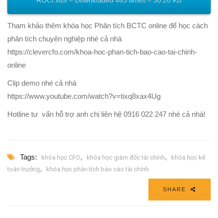
ROCI.xlsx – Downloaded 463 times – 30.20 KB
Tham khảo thêm khóa học Phân tích BCTC online để học cách
phân tích chuyên nghiệp nhé cả nhà
https://clevercfo.com/khoa-hoc-phan-tich-bao-cao-tai-chinh-
online
Clip demo nhé cả nhà
https://www.youtube.com/watch?v=tixq8xax4Ug
Hotline tư vấn hỗ trợ anh chị liên hệ 0916 022 247 nhé cả nhà!
Tags:
,
,
khóa học CFO
khóa học giám đốc tài chính
khóa học kế
,
toán trưởng
khóa học phân tích báo cáo tài chính
SHARE