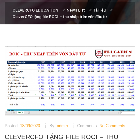
>
>
>
CLEVERCFO EDUCATION
News List
Tài liệu
CleverCFO tặng file ROCI – thu nhập trên vốn đầu tư
Posted:
18/09/2020
By:
admin
Comments:
No Comments
CLEVERCFO TẶNG FILE ROCI – THU