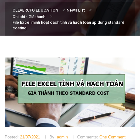
>
>
CLEVERCFO EDUCATION
News List
>
Chi phí - Giá thành
File Excel minh hoạt cách tính và hạch toán áp dụng standard
costing
Posted:
21/07/2021
By:
admin
Comments:
One Comment