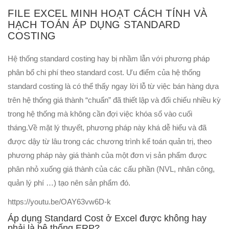
FILE EXCEL MINH HOẠT CÁCH TÍNH VÀ
HẠCH TOÁN ÁP DỤNG STANDARD
COSTING
Hệ thống standard costing hay bị nhầm lẫn với phương pháp
phân bổ chi phí theo standard cost. Ưu điểm của hệ thống
standard costing là có thể thấy ngay lời lỗ từ việc bán hàng dựa
trên hệ thống giá thành “chuẩn” đã thiết lập và đối chiếu nhiều kỳ
trong hệ thống mà không cần đợi việc khóa sổ vào cuối
tháng.
Về mặt lý thuyết, phương pháp này khá dễ hiểu và đã
được dậy từ lâu trong các chương trình kế toán quản trị, theo
phương pháp này giá thành của một đơn vị sản phẩm được
phân nhỏ xuống giá thành của các cấu phần (NVL, nhân công,
quản lý phí …) tạo nên sản phẩm đó.
https://youtu.be/OAY63vw6D-k
Áp dụng Standard Cost ở Excel được không hay
phải là hệ thống ERP?