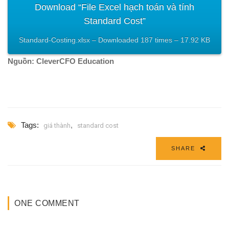
Download “File Excel hạch toán và tính
Standard Cost”
Standard-Costing.xlsx – Downloaded 187 times – 17.92 KB
Nguồn: CleverCFO Education
Tags:
,
giá thành
standard cost
SHARE
ONE COMMENT