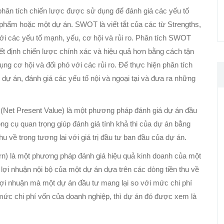
hân tích chiến lược được sử dụng để đánh giá các yếu tố
phẩm hoặc một dự án. SWOT là viết tắt của các từ Strengths,
i các yếu tố mạnh, yếu, cơ hội và rủi ro. Phân tích SWOT
ết định chiến lược chính xác và hiệu quả hơn bằng cách tận
g cơ hội và đối phó với các rủi ro. Để thực hiện phân tích
 dự án, đánh giá các yếu tố nội và ngoại tại và đưa ra những
 (Net Present Value) là một phương pháp đánh giá dự án đầu
ông cụ quan trọng giúp đánh giá tính khả thi của dự án bằng
thu về trong tương lai với giá trị đầu tư ban đầu của dự án.
turn) là một phương pháp đánh giá hiệu quả kinh doanh của một
lợi nhuận nội bộ của một dự án dựa trên các dòng tiền thu về
ệ lợi nhuận mà một dự án đầu tư mang lại so với mức chi phí
mức chi phí vốn của doanh nghiệp, thì dự án đó được xem là