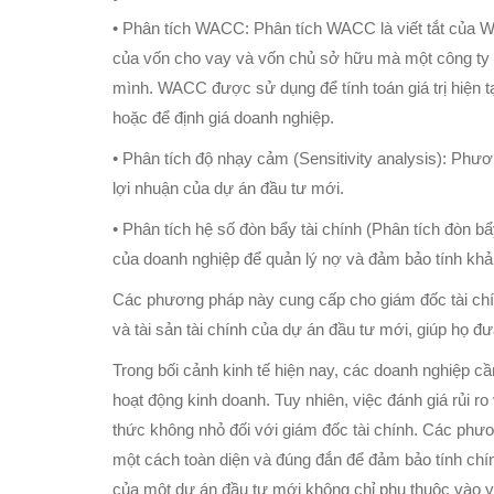
• Phân tích WACC: Phân tích WACC là viết tắt của Wei
của vốn cho vay và vốn chủ sở hữu mà một công ty cầ
mình. WACC được sử dụng để tính toán giá trị hiện t
hoặc để định giá doanh nghiệp.
• Phân tích độ nhạy cảm (Sensitivity analysis): Phư
lợi nhuận của dự án đầu tư mới.
• Phân tích hệ số đòn bẩy tài chính (Phân tích đòn b
của doanh nghiệp để quản lý nợ và đảm bảo tính khả 
Các phương pháp này cung cấp cho giám đốc tài chính
và tài sản tài chính của dự án đầu tư mới, giúp họ đưa
Trong bối cảnh kinh tế hiện nay, các doanh nghiệp c
hoạt động kinh doanh. Tuy nhiên, việc đánh giá rủi ro
thức không nhỏ đối với giám đốc tài chính. Các phươ
một cách toàn diện và đúng đắn để đảm bảo tính chín
của một dự án đầu tư mới không chỉ phụ thuộc vào v