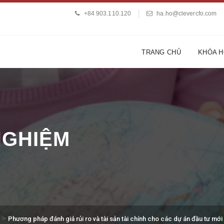
+84 903.110.120
ha.ho@clevercfo.com
TRANG CHỦ
KHÓA 
 NGHIỆM
>
Phương pháp đánh giá rủi ro và tài sản tài chính cho các dự án đầu tư mới