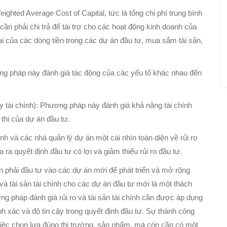
ghted Average Cost of Capital, tức là tổng chi phí trung bình
n phải chi trả để tài trợ cho các hoạt động kinh doanh của
ại của các dòng tiền trong các dự án đầu tư, mua sắm tài sản,
ơng pháp này đánh giá tác động của các yếu tố khác nhau đến
ẩy tài chính): Phương pháp này đánh giá khả năng tài chính
thi của dự án đầu tư.
 và các nhà quản lý dự án một cái nhìn toàn diện về rủi ro
 ra quyết định đầu tư có lợi và giảm thiểu rủi ro đầu tư.
ần phải đầu tư vào các dự án mới để phát triển và mở rộng
 và tài sản tài chính cho các dự án đầu tư mới là một thách
ng pháp đánh giá rủi ro và tài sản tài chính cần được áp dụng
h xác và độ tin cậy trong quyết định đầu tư. Sự thành công
iệc chọn lựa đúng thị trường, sản phẩm, mà còn cần có một