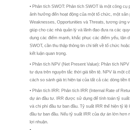
• Phân tích SWOT: Phân tích SWOT là một công cụ p
ảnh hưởng đến hoạt động của một tổ chức, một sản 
Weaknesses, Opportunities và Threats, tương ứng vớ
giúp cho các nhà quản lý và lãnh đạo đưa ra các quy
dụng các điểm mạnh, khắc phục các điểm yếu, tận dụn
SWOT, cần thu thập thông tin chi tiết về tổ chức hoặc
kết luận quan trọng.
• Phân tích NPV (Net Present Value): Phân tích NPV
tư dựa trên nguyên tắc thời giá tiền tệ. NPV là một c
cách so sánh giá trị hiện tại của tất cả các dòng tiền 
• Phân tích IRR: Phân tích IRR (Internal Rate of Re
dự án đầu tư. IRR được sử dụng để tính toán tỷ suất 
và chi phí đầu tư ban đầu. Tỷ suất IRR thể hiện tỷ l
đầu tư ban đầu. Nếu tỷ suất IRR của dự án lớn hơn 
lợi nhuận.
•