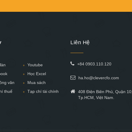
ợ
Liên Hệ
+84 0903.110.120
đàn
Youtube
book
Học Excel
ha.ho@clevercfo.com
ông văn
Mua sách
hí thuế
Tạp chí tài chính
408 Điện Biên Phủ, Quận 10
Tp.HCM, Việt Nam.