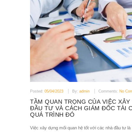
Posted:
05/04/2023
By:
admin
Comments:
No Co
TẦM QUAN TRỌNG CỦA VIỆC XÂY
ĐẦU TƯ VÀ CÁCH GIÁM ĐỐC TÀI 
QUÁ TRÌNH ĐÓ
Việc xây dựng mối quan hệ tốt với các nhà đầu tư là