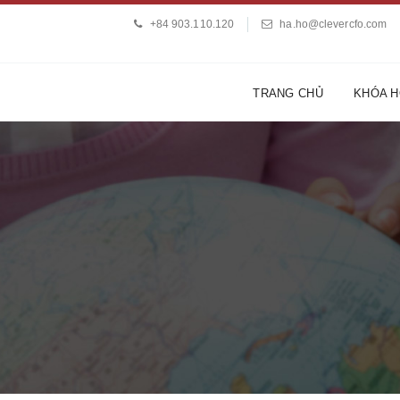
+84 903.110.120
ha.ho@clevercfo.com
TRANG CHỦ
KHÓA 