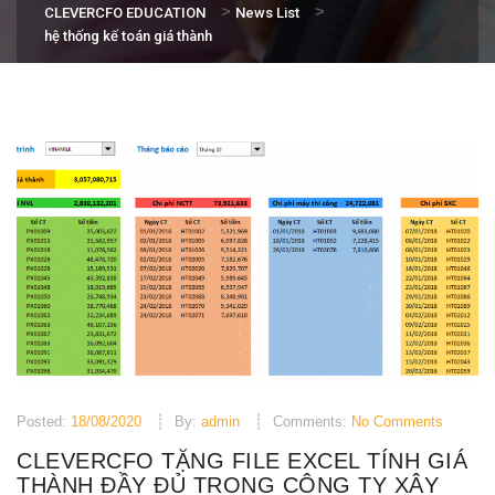
>
>
CLEVERCFO EDUCATION
News List
hệ thống kế toán giá thành
Posted:
18/08/2020
By:
admin
Comments:
No Comments
CLEVERCFO TẶNG FILE EXCEL TÍNH GIÁ
THÀNH ĐẦY ĐỦ TRONG CÔNG TY XÂY