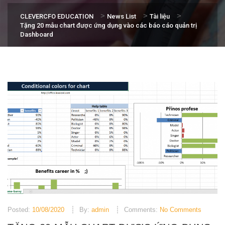
>
>
>
CLEVERCFO EDUCATION
News List
Tài liệu
Tặng 20 mẫu chart được ứng dụng vào các báo cáo quản trị
Dashboard
Posted:
10/08/2020
By:
admin
Comments:
No Comments