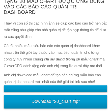
TẶNG 20 MẪU CHART ĐƯỢC ỨNG DỤNG
VÀO CÁC BÁO CÁO QUẢN TRỊ
DASHBOARD
Thay vì con số thì các hình ảnh sẽ giúp các báo cáo trở nên bắt
mắt cũng như giúp cho nhà quản trị dễ tập hợp thông tin để đưa
ra các quyết định.
Có rất nhiều mẫu biểu báo cáo cáo quản trị dashboard khác
nhau trên thế giới tùy thuộc vào mục tiêu quản trị cho từng
công ty, tuy nhiên chúng
chỉ sử dụng trong 20 mẫu chart
mà
CleverCFO dành tặng các anh chị trong file dưới đây mà thôi.
Anh chị download mẫu chart để tạo nên những mẫu báo cáo
quản trị dashboard mới nhất của thế giới tại link sau nhé!
Download “20_chart.zip”