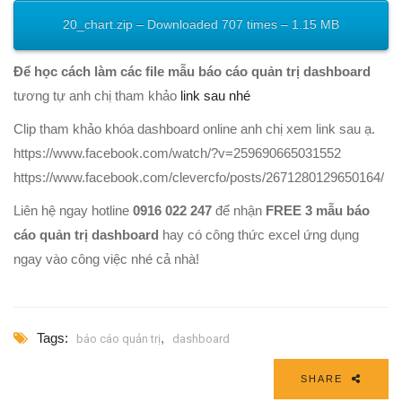
20_chart.zip – Downloaded 707 times – 1.15 MB
Để học cách làm các file mẫu báo cáo quản trị dashboard
tương tự anh chị tham khảo
link sau nhé
Clip tham khảo khóa dashboard online anh chị xem link sau ạ.
https://www.facebook.com/watch/?v=259690665031552
https://www.facebook.com/clevercfo/posts/2671280129650164/
Liên hệ ngay hotline
0916 022 247
để nhận
FREE 3 mẫu báo
cáo quản trị dashboard
hay có công thức excel ứng dụng
ngay vào công việc nhé cả nhà!
Tags:
,
báo cáo quản trị
dashboard
SHARE