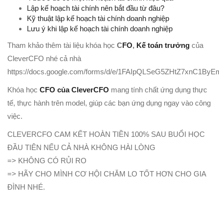
Lập kế hoạch tài chính nên bắt đầu từ đâu?
Kỹ thuật lập kế hoạch tài chính doanh nghiệp
Lưu ý khi lập kế hoạch tài chính doanh nghiệp
Tham khảo thêm tài liệu khóa học
C
FO
,
Kế toán trưởng
của
CleverCFO nhé cả nhà
https://docs.google.com/forms/d/e/1FAIpQLSeG5ZHtZ7xnC1
Khóa học
CFO của CleverCFO
mang tính chất ứng dụng thực
tế, thực hành trên model, giúp các bạn ứng dụng ngay vào công
việc.
CLEVERCFO CAM KẾT HOÀN TIỀN 100% SAU BUỔI HỌC
ĐẦU TIÊN NẾU CẢ NHÀ KHÔNG HÀI LÒNG
=> KHÔNG CÓ RỦI RO
=> HÃY CHO MÌNH CƠ HỘI CHĂM LO TỐT HƠN CHO GIA
ĐÌNH NHÉ.