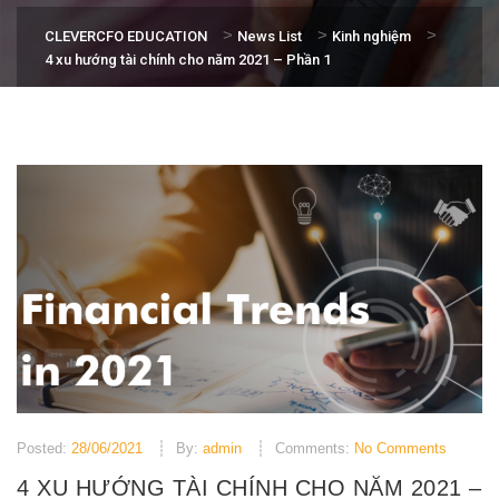
>
>
>
CLEVERCFO EDUCATION
News List
Kinh nghiệm
4 xu hướng tài chính cho năm 2021 – Phần 1
Posted:
28/06/2021
By:
admin
Comments:
No Comments
4 XU HƯỚNG TÀI CHÍNH CHO NĂM 2021 –