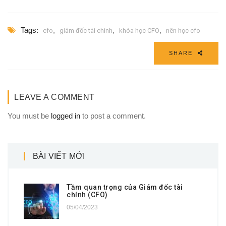
Tags:
,
,
,
cfo
giám đốc tài chính
khóa học CFO
nên học cfo
SHARE
LEAVE A COMMENT
You must be
logged in
to post a comment.
BÀI VIẾT MỚI
Tầm quan trọng của Giám đốc tài
chính (CFO)
05/04/2023