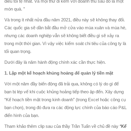
điều tồi tệ nhất. Và mọi thứ đi kèm với doanh thu sau đó là một
món quà. ”
Và trong ít nhất nửa đầu năm 2021, điều này sẽ không thay đổi.
Các quốc gia sẽ dần bắt đầu mở cửa vào mùa xuân và mùa hè,
nhưng các doanh nghiệp vẫn sẽ không biết điều gì sẽ xảy ra
trong một thời gian. Vì vậy việc kiểm soát chi tiêu của công ty là
tối quan trọng.
Dưới đây là năm hành động chính xác cần thực hiện.
1. Lập một kế hoạch khủng hoảng để quản lý tiền mặt
Với một năm đầy biến động đã trải qua, không có lý do gì để
bạn bị lép vế khi cuộc khủng hoảng tiếp theo ập đến. Xây dựng
“Kế hoạch tiền mặt trong kinh doanh” (trong Excel hoặc công cụ
bạn chọn), trong đó đưa ra các động lực chính của báo cáo P&L
điển hình của bạn.
Tham khảo thêm clip sau của thầy Trần Tuấn về chủ đề này
“Kế