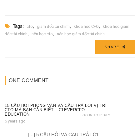
Tags:
,
,
,
cfo
giám đốc tài chính
khóa học CFO
khóa học giám
,
,
đốc tài chính
nên học cfo
nên học giám đốc tài chính
SHARE
ONE COMMENT
15 CÂU HỎI PHỎNG VẤN VÀ CÂU TRẢ LỜI VỊ TRÍ
CFO MÀ BẠN CẦN BIẾT – CLEVERCFO
EDUCATION
LOG IN TO REPLY
6 years ago
[…] 5 CÂU HỎI VÀ CÂU TRẢ LỜI