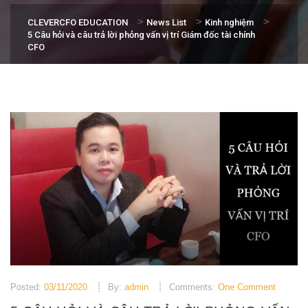
>
>
>
CLEVERCFO EDUCATION
News List
Kinh nghiệm
5 Câu hỏi và câu trả lời phỏng vấn vị trí Giám đốc tài chính
CFO
Posted:
03/11/2020
By:
admin
Comments:
One Comment