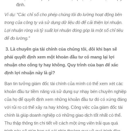
định.
Ví dụ: “Các chỉ số cho phép chúng tôi đo lường hoạt động bên
trong của công ty và sử dụng dữ liệu đó để cải thiện lợi nhuận.
Lợi nhuận ròng và tỷ suất lợi nhuận đóng góp là một số chỉ tiêu
để đo lường.”
3. Là chuyên gia tài chính của chúng tôi, đôi khi bạn sẽ
phải quyết định xem một khoản đầu tư có mang lại lợi
nhuận cho công ty hay không. Quy trình của bạn để xác
định lợi nhuận này là gì?
Bạn tin tưởng giám đốc tài chính của mình có thể xem xét các
khoản đầu tư tiềm năng và sử dụng sự nhạy bén chuyên nghiệp
của họ để quyết định xem những khoản đầu tư đó có xứng đáng
với rủi ro có thể xảy ra hay không. Công việc của giám đốc tài
chính là giúp doanh nghiệp có những giao dịch tốt nhất có thể.
Thu thập thông tin chi tiết về cách một ứng viên trải qua quá
trình này sẽ giúp bạn có cái nhìn thoáng qua về quá trình đào