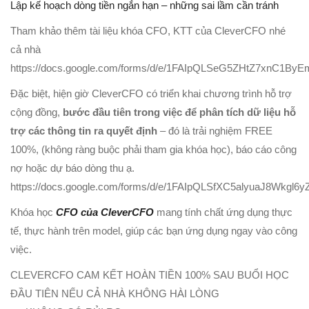
Lập kế hoạch dòng tiền ngắn hạn – những sai lầm cần tránh
Tham khảo thêm tài liệu khóa CFO, KTT của CleverCFO nhé
cả nhà
https://docs.google.com/forms/d/e/1FAIpQLSeG5ZHtZ7xnC1
Đặc biệt, hiện giờ CleverCFO có triển khai chương trình hỗ trợ
cộng đồng,
bước đầu tiên trong việc để phân tích dữ liệu hỗ
trợ các thông tin ra quyết định
– đó là trải nghiệm FREE
100%, (không ràng buộc phải tham gia khóa học), báo cáo công
nợ hoặc dự báo dòng thu ạ.
https://docs.google.com/forms/d/e/1FAIpQLSfXC5alyuaJ8Wkg
Khóa học
CFO của CleverCFO
mang tính chất ứng dụng thực
tế, thực hành trên model, giúp các bạn ứng dụng ngay vào công
việc.
CLEVERCFO CAM KẾT HOÀN TIỀN 100% SAU BUỔI HỌC
ĐẦU TIÊN NẾU CẢ NHÀ KHÔNG HÀI LÒNG