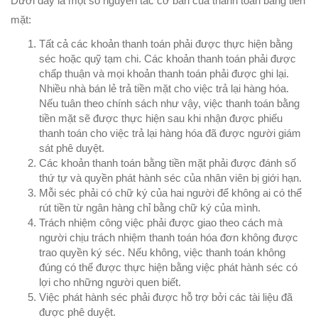
Dưới đây là một số nguyên tắc cơ bản của thanh toán bằng tiền
mặt:
Tất cả các khoản thanh toán phải được thực hiện bằng
séc hoặc quỹ tạm chi. Các khoản thanh toán phải được
chấp thuận và mọi khoản thanh toán phải được ghi lại.
Nhiều nhà bán lẻ trả tiền mặt cho việc trả lại hàng hóa.
Nếu tuân theo chính sách như vậy, việc thanh toán bằng
tiền mặt sẽ được thực hiện sau khi nhận được phiếu
thanh toán cho việc trả lại hàng hóa đã được người giám
sát phê duyệt.
Các khoản thanh toán bằng tiền mặt phải được đánh số
thứ tự và quyền phát hành séc của nhân viên bị giới hạn.
Mỗi séc phải có chữ ký của hai người để không ai có thể
rút tiền từ ngân hàng chỉ bằng chữ ký của mình.
Trách nhiệm công việc phải được giao theo cách mà
người chịu trách nhiệm thanh toán hóa đơn không được
trao quyền ký séc. Nếu không, việc thanh toán không
đúng có thể được thực hiện bằng việc phát hành séc có
lợi cho những người quen biết.
Việc phát hành séc phải được hỗ trợ bởi các tài liệu đã
được phê duyệt.