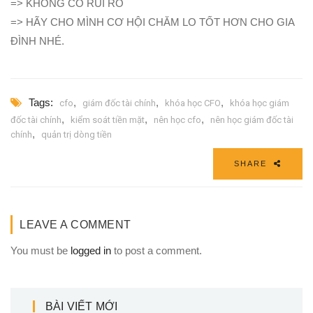
=> KHÔNG CÓ RỦI RO
=> HÃY CHO MÌNH CƠ HỘI CHĂM LO TỐT HƠN CHO GIA
ĐÌNH NHÉ.
Tags:
,
,
,
cfo
giám đốc tài chính
khóa học CFO
khóa học giám
,
,
,
đốc tài chính
kiểm soát tiền mặt
nên học cfo
nên học giám đốc tài
,
chính
quản trị dòng tiền
SHARE
LEAVE A COMMENT
You must be
logged in
to post a comment.
BÀI VIẾT MỚI