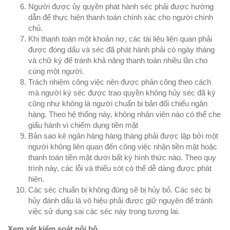
Người được ủy quyền phát hành séc phải được hướng
dẫn để thực hiện thanh toán chính xác cho người chính
chủ.
Khi thanh toán một khoản nợ, các tài liệu liên quan phải
được đóng dấu và séc đã phát hành phải có ngày tháng
và chữ ký để tránh khả năng thanh toán nhiều lần cho
cùng một người.
Trách nhiệm công việc nên được phân công theo cách
mà người ký séc được trao quyền không hủy séc đã ký
cũng như không là người chuẩn bị bản đối chiếu ngân
hàng. Theo hệ thống này, không nhân viên nào có thể che
giấu hành vi chiếm dụng tiền mặt
Bản sao kê ngân hàng hàng tháng phải được lập bởi một
người không liên quan đến công việc nhận tiền mặt hoặc
thanh toán tiền mặt dưới bất kỳ hình thức nào. Theo quy
trình này, các lỗi và thiếu sót có thể dễ dàng được phát
hiện.
Các séc chuẩn bị không đúng sẽ bị hủy bỏ. Các séc bị
hủy đánh dấu là vô hiệu phải được giữ nguyên để tránh
việc sử dụng sai các séc này trong tương lai.
Xem xét kiểm soát nội bộ