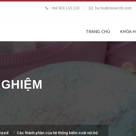
+84 903.110.120
ha.ho@clevercfo.com
TRANG CHỦ
KHÓA 
 NGHIỆM
>
ized
Các thành phần của hệ thống kiểm soát nội bộ