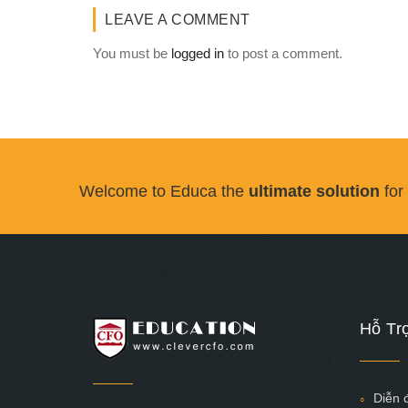
LEAVE A COMMENT
You must be
logged in
to post a comment.
Welcome to Educa the
ultimate solution
for
Hỗ Tr
Diễn 