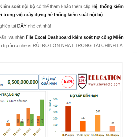
Kiểm soát nội bộ
có thể tham khảo thêm clip
Hệ thống kiểm
i trong việc xây dựng hê thống kiểm soát nội bộ
ghiệp tại
ĐÂY
nhé cả nhà!
 vấn và nhận
File Excel Dashboard kiểm soát nợ công Miễn
quản trị rủi ro nhé vì RỦI RO LỚN NHẤT TRONG TÀI CHÍNH LÀ