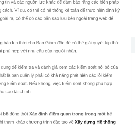
ông tin và các nguồn lực khác để đảm bảo rằng các biện pháp
cách. Ví dụ, có thể có hệ thống kế toán để thực hiện định kỳ
Ngoài ra, có thể có các bản sao lưu bên ngoài trang web để
 báo kịp thời cho Ban Giám đốc để có thể giải quyết kịp thời
ải phù hợp với nhu cầu của người nhận.
dụng để kiểm tra và đánh giá xem các kiểm soát nội bộ của
t là ban quản lý phải có khả năng phát hiện các lỗi kiểm
rường kiểm soát. Nếu không, việc kiểm soát không phù hợp
áo cáo tài chính.
ội bộ
đồng thời
Xác định điểm quan trọng trong một hệ
chị tham khảo chương trình đào tạo về
Xây dựng Hệ thống