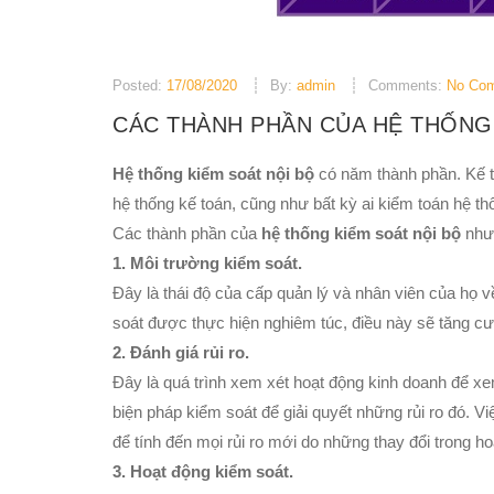
Posted:
17/08/2020
By:
admin
Comments:
No Co
CÁC THÀNH PHẦN CỦA HỆ THỐNG
Hệ thống kiểm soát nội bộ
có năm thành phần. Kế t
hệ thống kế toán, cũng như bất kỳ ai kiểm toán hệ th
Các thành phần của
hệ thống kiểm soát nội bộ
như
1. Môi trường kiểm soát.
Đây là thái độ của cấp quản lý và nhân viên của họ v
soát được thực hiện nghiêm túc, điều này sẽ tăng c
2. Đánh giá rủi ro.
Đây là quá trình xem xét hoạt động kinh doanh để xe
biện pháp kiểm soát để giải quyết những rủi ro đó. 
để tính đến mọi rủi ro mới do những thay đổi trong h
3. Hoạt động kiểm soát.