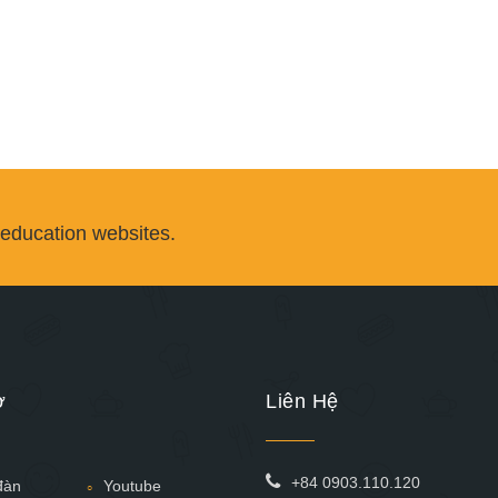
 education websites.
ợ
Liên Hệ
+84 0903.110.120
đàn
Youtube