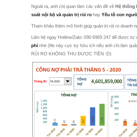
Ngoài ra, anh chị quan tâm các vấn đề về
Hệ thống 
soát nội bộ và quản trị rủi ro
hay
Yếu tố con ngườ
Tham khảo thêm mô hình giúp quản trị rủi ro doanh n
Liên hệ ngay Hotline/Zalo: 090 6969 247 để được tư
phí
nhé (file này cực kỳ hữu ích nếu anh chị làm 
RỦI RO KHÔNG THU ĐƯỢC TIỀN :D)