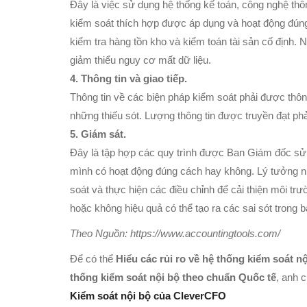
Đây là việc sử dụng hệ thống kế toán, công nghệ th
kiểm soát thích hợp được áp dụng và hoạt động đúng 
kiểm tra hàng tồn kho và kiểm toán tài sản cố định. 
giảm thiểu nguy cơ mất dữ liệu.
4. Thông tin và giao tiếp.
Thông tin về các biện pháp kiểm soát phải được thông
những thiếu sót. Lượng thông tin được truyền đạt ph
5. Giám sát.
Đây là tập hợp các quy trình được Ban Giám đốc sử 
mình có hoạt động đúng cách hay không. Lý tưởng nhấ
soát và thực hiện các điều chỉnh để cải thiện môi t
hoặc không hiệu quả có thể tạo ra các sai sót trong b
Theo Nguồn: https://www.accountingtools.com/
Để có thể
Hiểu các rủi ro về hệ thống kiểm soát n
thống kiểm soát nội bộ theo chuẩn Quốc tế
, anh 
Kiểm soát nội bộ của CleverCFO