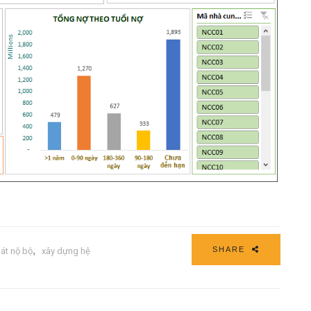
,
SHARE
át nộ bộ
xây dựng hệ