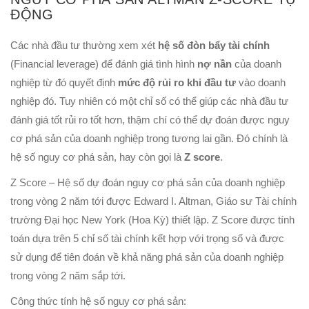
ĐỘNG
Các nhà đầu tư thường xem xét
hệ số đòn bẩy tài chính
(Financial leverage) để đánh giá tình hình
nợ nần
của doanh
nghiệp từ đó quyết định
mức độ rủi ro khi đầu tư
vào doanh
nghiệp đó. Tuy nhiên có một chỉ số có thể giúp các nhà đầu tư
đánh giá tốt rủi ro tốt hơn, thậm chí có thể dự đoán được nguy
cơ phá sản của doanh nghiệp trong tương lai gần. Đó chính là
hệ số nguy cơ phá sản, hay còn gọi là
Z score
.
Z Score – Hệ số dự đoán nguy cơ phá sản của doanh nghiệp
trong vòng 2 năm tới được Edward I. Altman, Giáo sư Tài chính
trường Đại học New York (Hoa Kỳ) thiết lập. Z Score được tính
toán dựa trên 5 chỉ số tài chính kết hợp với trọng số và được
sử dụng để tiên đoán về khả năng phá sản của doanh nghiệp
trong vòng 2 năm sắp tới.
Công thức tính hệ số nguy cơ phá sản: