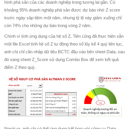
hình phá sản của các doanh nghiệp trong tương lai gần. Có
khoảng 95% doanh nghiệp phá sản được dự báo nhờ Z score
trước ngày sập tiệm một năm, nhưng tỷ lệ này giảm xuống chỉ
còn 74% cho những dự báo trong vòng 2 năm.
Chính vì tính ứng dụng của hệ số Z, Tiên cũng đã thực hiện sẵn
một file Excel tính hệ số Z tự động theo số lũy kế 4 quý liên tục,
anh chị chỉ cần nhập dữ liệu BCTC đầu vào bên sheet Data, sau
đó sang sheet Z_Score sử dụng Combo Box để xem kết quả
điểm Z theo quý.
Ngoài ra, anh chị có thể úng dụng kết hợp với công cụ Data