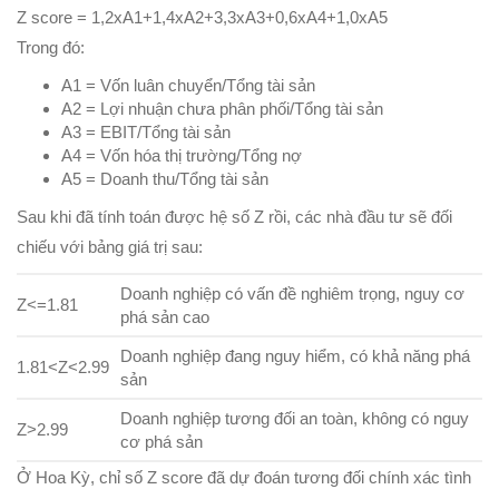
Z score = 1,2xA1+1,4xA2+3,3xA3+0,6xA4+1,0xA5
Trong đó:
A1 = Vốn luân chuyển/Tổng tài sản
A2 = Lợi nhuận chưa phân phối/Tổng tài sản
A3 = EBIT/Tổng tài sản
A4 = Vốn hóa thị trường/Tổng nợ
A5 = Doanh thu/Tổng tài sản
Sau khi đã tính toán được hệ số Z rồi, các nhà đầu tư sẽ đối
chiếu với bảng giá trị sau:
Doanh nghiệp có vấn đề nghiêm trọng, nguy cơ
Z<=1.81​
phá sản cao
Doanh nghiệp đang nguy hiểm, có khả năng phá
1.81<Z<2.99​
sản
Doanh nghiệp tương đối an toàn, không có nguy
Z>2.99​
cơ phá sản
Ở Hoa Kỳ, chỉ số Z score đã dự đoán tương đối chính xác tình