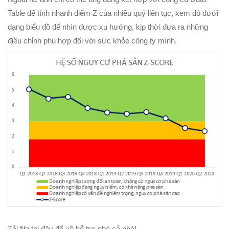
Table để tính nhanh điểm Z của nhiều quý liên tục, xem đó dưới
dạng biểu đồ để nhìn được xu hướng, kịp thời đưa ra những
điều chỉnh phù hợp đối với sức khỏe công ty mình.
Tải file tại đây để về hỗ trợ nhé cả nhà!