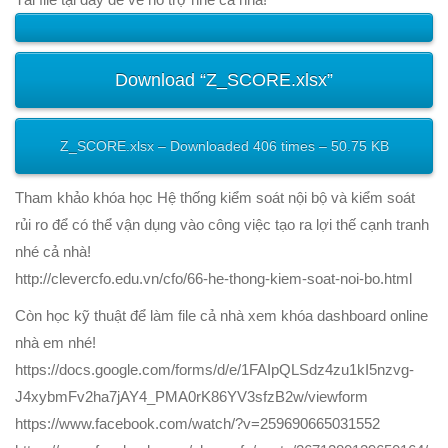
Download “Z_SCORE.xlsx”
Z_SCORE.xlsx – Downloaded 406 times – 50.75 KB
Tham khảo khóa học Hệ thống kiểm soát nội bộ và kiểm soát
rủi ro để có thể vận dụng vào công việc tạo ra lợi thế cạnh tranh
nhé cả nhà!
http://clevercfo.edu.vn/cfo/66-he-thong-kiem-soat-noi-bo.html
Còn học kỹ thuật để làm file cả nhà xem khóa dashboard online
nhà em nhé!
https://docs.google.com/forms/d/e/1FAIpQLSdz4zu1kI5nzvg-
J4xybmFv2ha7jAY4_PMA0rK86YV3sfzB2w/viewform
https://www.facebook.com/watch/?v=259690665031552