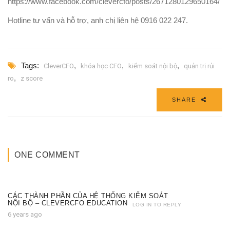
https://www.facebook.com/clevercfo/posts/2671280129650164/
Hotline tư vấn và hỗ trợ, anh chị liên hệ 0916 022 247.
Tags:
,
,
,
CleverCFO
khóa học CFO
kiểm soát nội bộ
quản trị rủi
,
ro
z score
SHARE
ONE COMMENT
CÁC THÀNH PHẦN CỦA HỆ THỐNG KIỂM SOÁT
NỘI BỘ – CLEVERCFO EDUCATION
LOG IN TO REPLY
6 years ago