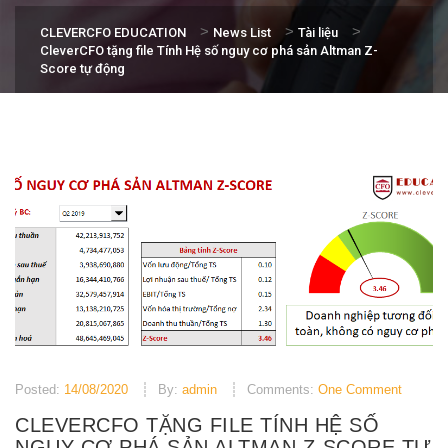
>
>
>
CLEVERCFO EDUCATION
News List
Tài liệu
CleverCFO tặng file Tính Hệ số nguy cơ phá sản Altman Z-
Score tự động
Posted:
14/08/2020
By:
admin
Comments:
One Comment
CLEVERCFO TẶNG FILE TÍNH HỆ SỐ
NGUY CƠ PHÁ SẢN ALTMAN Z-SCORE TỰ