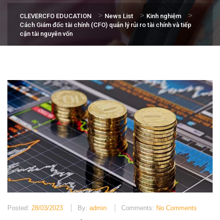
>
>
>
CLEVERCFO EDUCATION
News List
Kinh nghiệm
Cách Giám đốc tài chính (CFO) quản lý rủi ro tài chính và tiếp
cận tài nguyên vốn
Posted:
28/03/2023
By:
admin
Comments:
No Comments