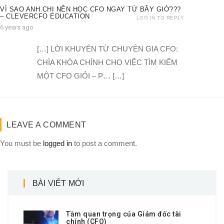
VÌ SAO ANH CHỊ NÊN HỌC CFO NGAY TỪ BÂY GIỜ???
– CLEVERCFO EDUCATION
LOG IN TO REPLY
6 years ago
[…] LỜI KHUYÊN TỪ CHUYÊN GIA CFO:
CHÌA KHÓA CHÍNH CHO VIỆC TÌM KIẾM
MỘT CFO GIỎI – P… […]
LEAVE A COMMENT
You must be
logged in
to post a comment.
BÀI VIẾT MỚI
Tầm quan trọng của Giám đốc tài
chính (CFO)