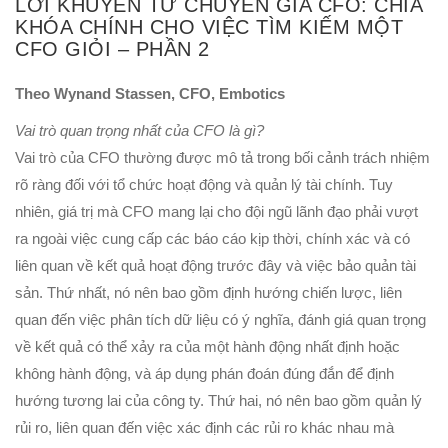
LỜI KHUYÊN TỪ CHUYÊN GIA CFO: CHÌA
KHÓA CHÍNH CHO VIỆC TÌM KIẾM MỘT
CFO GIỎI – PHẦN 2
Theo Wynand Stassen, CFO, Embotics
Vai trò quan trọng nhất của CFO là gì?
Vai trò của CFO thường được mô tả trong bối cảnh trách nhiệm
rõ ràng đối với tổ chức hoạt động và quản lý tài chính. Tuy
nhiên, giá trị mà CFO mang lại cho đội ngũ lãnh đạo phải vượt
ra ngoài việc cung cấp các báo cáo kịp thời, chính xác và có
liên quan về kết quả hoạt động trước đây và việc bảo quản tài
sản. Thứ nhất, nó nên bao gồm định hướng chiến lược, liên
quan đến việc phân tích dữ liệu có ý nghĩa, đánh giá quan trọng
về kết quả có thể xảy ra của một hành động nhất định hoặc
không hành động, và áp dụng phán đoán đúng đắn để định
hướng tương lai của công ty. Thứ hai, nó nên bao gồm quản lý
rủi ro, liên quan đến việc xác định các rủi ro khác nhau mà