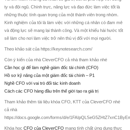
ty và đội ngũ. Chính trực, năng lực và đạo đức làm việc tốt là
những thuộc tính quan trọng của một thành viên trong nhóm.
Kinh nghiệm của tôi là làm việc với những cá nhân có đam mê
và động lực sẽ mang lại thành công. Và một khiếu hài hước tốt
sẽ làm cho nơi làm việc trở nên thú vị đối với mọi người.
Theo khảo sát của https://keynotesearch.com/
Còn ý kiến của nhà CleverCFO cả nhà tham khảo nhé
Cần học gì để làm nghề giám đốc tài chính (CFO)
Hồ sơ kỹ năng của một giám đốc tài chính – P1
Nghề CFO với vai trò đối tác kinh doanh
Cách các CFO hàng đầu trên thế giới tạo ra giá trị
Tham khảo thêm tài liệu khóa CFO, KTT của CleverCFO nhé
cả nhà
https://docs.google.com/forms/d/e/1FAIpQLSeG5ZHtZ7xnC1
Khóa học
CFO của CleverCFO
mang tính chất ứng dụng thực