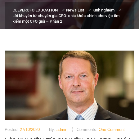
>
>
>
CLEVERCFO EDUCATION
News List
Kinh nghiệm
Lời khuyên từ chuyên gia CFO: chìa khóa chính cho việc tìm
kiếm một CFO giỏi – Phần 2
Posted:
27/10/2020
By:
admin
Comments:
One Comment