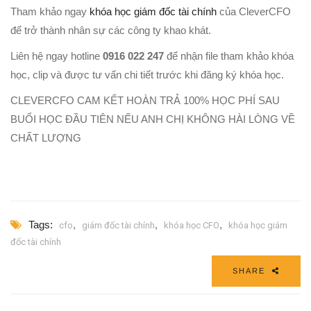
Tham khảo ngay
khóa học giám đốc tài chính
của CleverCFO
để trở thành nhân sự các công ty khao khát.
Liên hệ ngay hotline
0916 022 247
để nhận file tham khảo khóa
học, clip và được tư vấn chi tiết trước khi đăng ký khóa học.
CLEVERCFO CAM KẾT HOÀN TRẢ 100% HỌC PHÍ SAU
BUỔI HỌC ĐẦU TIÊN NẾU ANH CHỊ KHÔNG HÀI LÒNG VỀ
CHẤT LƯỢNG
Tags:
,
,
,
cfo
giám đốc tài chính
khóa học CFO
khóa học giám
đốc tài chính
SHARE