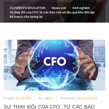
>
>
>
CLEVERCFO EDUCATION
News List
Kinh nghiệm
Sự thay đổi của CFO: từ các báo cáo số liệu quá khứ đến lập
kế hoạch cho tương lai
Posted:
01/10/2020
By:
admin
Comments:
No Comments
SỰ THAY ĐỔI CỦA CFO: TỪ CÁC BÁO