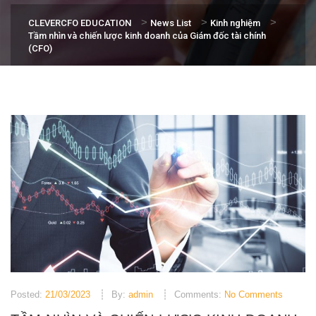
>
>
>
CLEVERCFO EDUCATION
News List
Kinh nghiệm
Tầm nhìn và chiến lược kinh doanh của Giám đốc tài chính
(CFO)
Posted:
21/03/2023
By:
admin
Comments:
No Comments