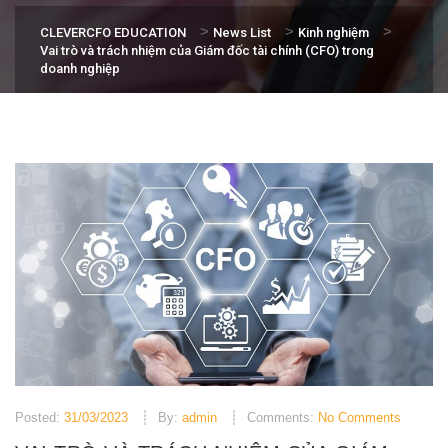
>
>
>
CLEVERCFO EDUCATION
News List
Kinh nghiệm
Vai trò và trách nhiệm của Giám đốc tài chính (CFO) trong
doanh nghiệp
Posted:
31/03/2023
By:
admin
Comments:
No Comments