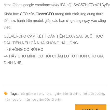
https://docs.google.com/forms/d/e/1FAIpQLSeG5ZHtZ7xnC1
Khóa học
CFO của CleverCFO
mang tính chất ứng dụng thực
tế, thực hành trên model, giúp các bạn ứng dụng ngay vào công
việc.
CLEVERCFO CAM KẾT HOÀN TIỀN 100% SAU BUỔI HỌC
ĐẦU TIÊN NẾU CẢ NHÀ KHÔNG HÀI LÒNG
=> KHÔNG CÓ RỦI RO
=> HÃY CHO MÌNH CƠ HỘI CHĂM LO TỐT HƠN CHO GIA
ĐÌNH NHÉ.
Tags:
,
,
,
,
cắt giảm chi phí
cfo
giám đốc tài chính
kế toán trưởng
,
nên học cfo
nên học giám đốc tài chính
SHARE