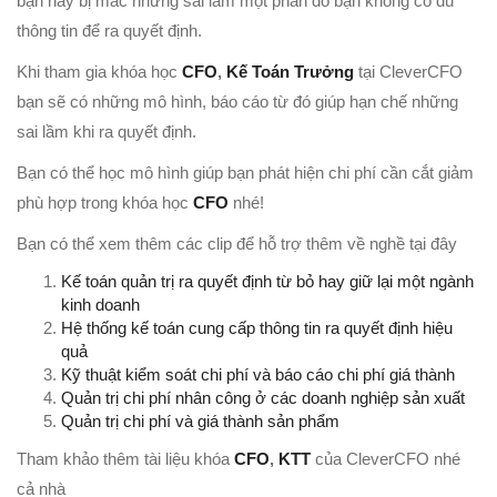
bạn hay bị mắc những sai lầm một phần do bạn không có đủ
thông tin để ra quyết định.
Khi tham gia khóa học
CFO
,
Kế Toán Trưởng
tại CleverCFO
bạn sẽ có những mô hình, báo cáo từ đó giúp hạn chế những
sai lầm khi ra quyết định.
Bạn có thể học mô hình giúp bạn phát hiện chi phí cần cắt giảm
phù hợp trong khóa học
CFO
nhé!
Bạn có thể xem thêm các clip để hỗ trợ thêm về nghề tại đây
Kế toán quản trị ra quyết định từ bỏ hay giữ lại một ngành
kinh doanh
Hệ thống kế toán cung cấp thông tin ra quyết định hiệu
quả
Kỹ thuật kiểm soát chi phí và báo cáo chi phí giá thành
Quản trị chi phí nhân công ở các doanh nghiệp sản xuất
Quản trị chi phí và giá thành sản phẩm
Tham khảo thêm tài liệu khóa
CFO
,
KTT
của CleverCFO nhé
cả nhà