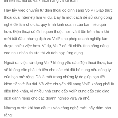
tin liên lạc nội bộ và khách hàng và kế toán.
Hãy lấy việc chuyển từ điện thoại cố định sang VoIP (Giao thức
thoại qua Internet) làm ví dụ. Đây là một cách để sử dụng công
nghệ để làm cho các quy trình kinh doanh của bạn hiệu quả
hơn. Điện thoại cố định quen thuộc hơn và ít tốn kém hơn khi
mới bắt đầu, nhưng dịch vụ VoIP cho phép doanh nghiệp làm
được nhiều việc hơn. Ví dụ, VoIP có rất nhiều tính năng nâng
cao như nhắn tin tức thì và tích hợp ứng dụng.
Ngoài ra, việc sử dụng VoIP không yêu cầu điện thoại thực, bạn
sẽ không cần phải trả tiền cho các cài đặt bổ sung nếu công ty
của bạn mở rộng. Đó là một trong những lý do giúp bạn tiết
kiệm tiền về lâu dài. Và việc chuyển đổi sang VoIP không phải là
điều khó khăn, vì nhiều nhà cung cấp VoIP cung cấp các giao
dịch dành riêng cho các doanh nghiệp vừa và nhỏ.
Nhưng trước khi bạn đầu tư vào công nghệ mới, hãy đảm bảo
rằng: