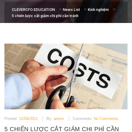
>
>
>
CLEVERCFO EDUCATION
News List
Kinh nghiệm
5 chiến lược cắt giảm chi phí cần tránh
Posted:
12/04/2021
By:
admin
Comments:
No Comments
5 CHIẾN LƯỢC CẮT GIẢM CHI PHÍ CẦN