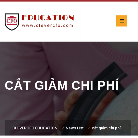
CẮT GIẢM CHI PHÍ
>
>
CLEVERCFO EDUCATION
News List
cắt giảm chi phí