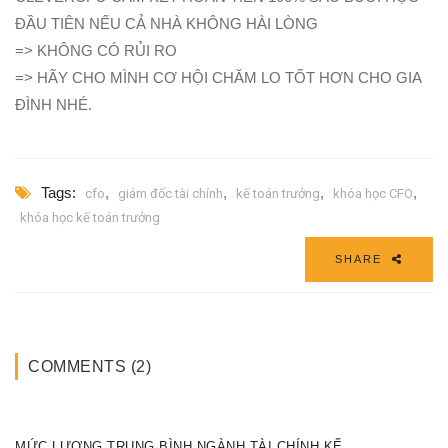
ĐẦU TIÊN NẾU CẢ NHÀ KHÔNG HÀI LÒNG
=> KHÔNG CÓ RỦI RO
=> HÃY CHO MÌNH CƠ HỘI CHĂM LO TỐT HƠN CHO GIA
ĐÌNH NHÉ.
Tags:
,
,
,
,
cfo
giám đốc tài chính
kế toán trưởng
khóa học CFO
khóa học kế toán trưởng
SHARE
COMMENTS (2)
MỨC LƯƠNG TRUNG BÌNH NGÀNH TÀI CHÍNH KẾ