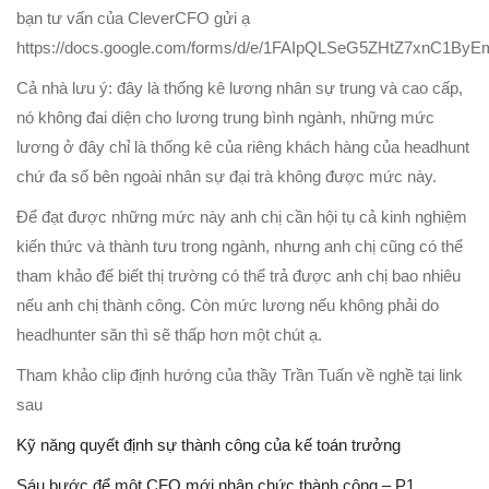
bạn tư vấn của CleverCFO gửi ạ
https://docs.google.com/forms/d/e/1FAIpQLSeG5ZHtZ7xnC1
Cả nhà lưu ý: đây là thống kê lương nhân sự trung và cao cấp,
nó không đai diện cho lương trung bình ngành, những mức
lương ở đây chỉ là thống kê của riêng khách hàng của headhunt
chứ đa số bên ngoài nhân sự đại trà không được mức này.
Để đạt được những mức này anh chị cần hội tụ cả kinh nghiệm
kiến thức và thành tưu trong ngành, nhưng anh chị cũng có thể
tham khảo để biết thị trường có thể trả được anh chị bao nhiêu
nếu anh chị thành công. Còn mức lương nếu không phải do
headhunter săn thì sẽ thấp hơn một chút ạ.
Tham khảo clip định hướng của thầy Trần Tuấn về nghề tại link
sau
Kỹ năng quyết định sự thành công của kế toán trưởng
Sáu bước để một CFO mới nhận chức thành công – P1