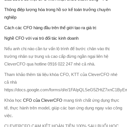
Thông điệp lượng hóa trong hồ sơ kế toán trưởng chuyên
nghiệp
Cách các CFO hàng đầu trên thế giới tạo ra giá trị
Nghề CFO với vai trò đối tác kinh doanh
Nếu anh chị nào cần tư vấn lộ trình để bước chân vào thị
trường nhân sự trung và cao cấp đừng ngần ngại liên hệ
CleverCFO qua hotline 0916 022 247 nhé cả nhà.
Tham khảo thêm tài liệu khóa CFO, KTT của CleverCFO nhé
cả nhà
https://docs.google.com/forms/d/e/1FAIpQLSeG5ZHtZ7xnC1
Khóa học
CFO của CleverCFO
mang tính chất ứng dụng thực
tế, thực hành trên model, giúp các bạn ứng dụng ngay vào công
việc.
CLEVERCFO CAM KẾT HOÀN TIỀN 100% SAU BUỔI HỌC