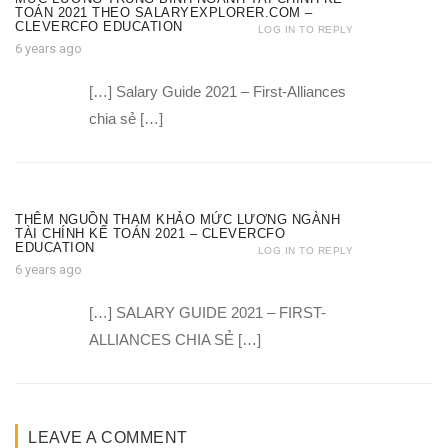
TOÁN 2021 THEO SALARYEXPLORER.COM –
CLEVERCFO EDUCATION
LOG IN TO REPLY
6 years ago
[…] Salary Guide 2021 – First-Alliances
chia sẻ […]
THÊM NGUỒN THAM KHẢO MỨC LƯƠNG NGÀNH
TÀI CHÍNH KẾ TOÁN 2021 – CLEVERCFO
EDUCATION
LOG IN TO REPLY
6 years ago
[…] SALARY GUIDE 2021 – FIRST-
ALLIANCES CHIA SẺ […]
LEAVE A COMMENT