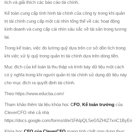
tích và giải thích các báo cáo tài chính.
Kế toán cung cấp tình hình tài chính của công ty trong khi quản
trị tài chính cung cấp một cái nhìn tổng thể về các hoạt động
kinh doanh và cung cấp cái nhìn sâu sắc về tài sản trong tương
lai.
Trong kế toán, việc đo lường quỹ dựa trên cơ sở dồn tích trong
khi việc xử lý quỹ trong quản trị tài chính dựa trên dòng tiền.
Mục đích của kế toán là thu thập và trình bày dữ liệu một cách
có ý nghĩa trong khi người quản trị tài chính sử dụng dữ liệu này
cho mục đích ra quyết định tài chính.
Theo https://www.educba.com/
Tham khảo thêm tài liệu khóa học
C
FO
,
Kế toán trưởng
của
CleverCFO nhé cả nhà
https://docs.google.com/forms/d/e/1FAIpQLSeG5ZHtZ7xnC1
Khóa học
CFO của CleverCFO
mang tính chất ứng dụng thực