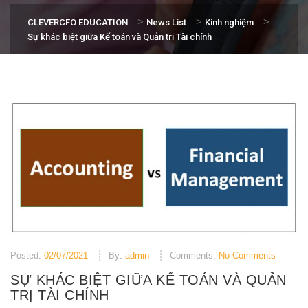
>
>
>
CLEVERCFO EDUCATION
News List
Kinh nghiệm
Sự khác biệt giữa Kế toán và Quản trị Tài chính
Posted:
02/07/2021
By:
admin
Comments:
No Comments
SỰ KHÁC BIỆT GIỮA KẾ TOÁN VÀ QUẢN
TRỊ TÀI CHÍNH