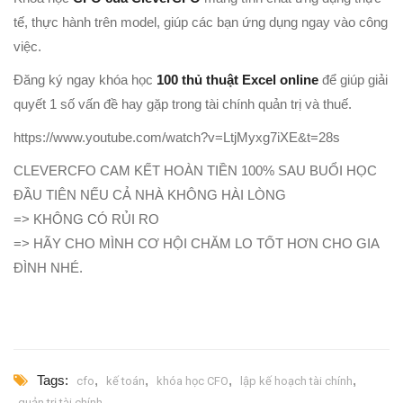
tế, thực hành trên model, giúp các bạn ứng dụng ngay vào công
việc.
Đăng ký ngay khóa học
100 thủ thuật Excel online
để giúp giải
quyết 1 số vấn đề hay gặp trong tài chính quản trị và thuế.
https://www.youtube.com/watch?v=LtjMyxg7iXE&t=28s
CLEVERCFO CAM KẾT HOÀN TIỀN 100% SAU BUỔI HỌC
ĐẦU TIÊN NẾU CẢ NHÀ KHÔNG HÀI LÒNG
=> KHÔNG CÓ RỦI RO
=> HÃY CHO MÌNH CƠ HỘI CHĂM LO TỐT HƠN CHO GIA
ĐÌNH NHÉ.
Tags:
,
,
,
,
cfo
kế toán
khóa học CFO
lập kế hoạch tài chính
quản trị tài chính