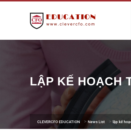
LẬP KẾ HOẠCH T
>
>
CLEVERCFO EDUCATION
News List
lập kế hoạ