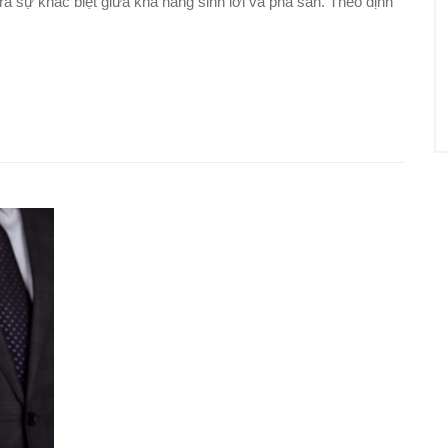
ra sự khác biệt giữa khả năng sinh lời và phá sản. Theo định