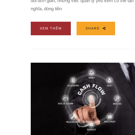
đối đơn giản, nhưng việc quản lý yếu kém có thể tạo 
nghĩa, dòng tiền
XEM THÊM
SHARE