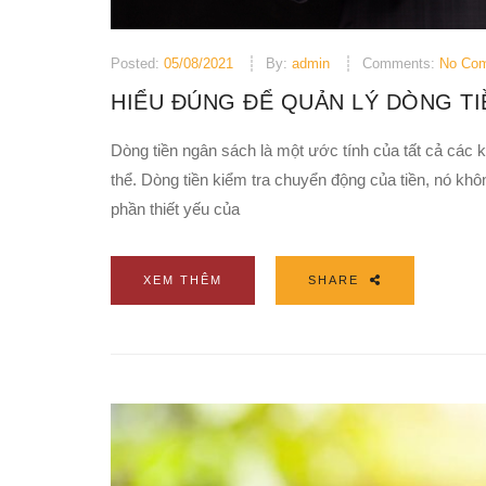
Posted:
05/08/2021
By:
admin
Comments:
No Co
HIỂU ĐÚNG ĐỂ QUẢN LÝ DÒNG TI
Dòng tiền ngân sách là một ước tính của tất cả các k
thể. Dòng tiền kiểm tra chuyển động của tiền, nó khô
phần thiết yếu của
XEM THÊM
SHARE