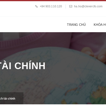
+84 903.110.120
ha.ho@clevercfo.com
TRANG CHỦ
KHÓA 
ÀI CHÍNH
ch tài chính