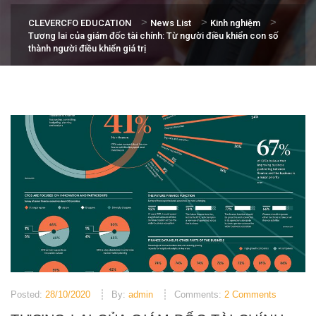
>
>
>
CLEVERCFO EDUCATION
News List
Kinh nghiệm
Tương lai của giám đốc tài chính: Từ người điều khiển con số
thành người điều khiển giá trị
Posted:
28/10/2020
By:
admin
Comments:
2 Comments