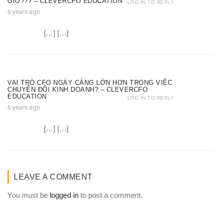
GIỜ??? – CLEVERCFO EDUCATION
LOG IN TO REPLY
6 years ago
[…] […]
VAI TRÒ CFO NGÀY CÀNG LỚN HƠN TRONG VIỆC
CHUYỂN ĐỔI KINH DOANH? – CLEVERCFO
EDUCATION
LOG IN TO REPLY
6 years ago
[…] […]
LEAVE A COMMENT
You must be
logged in
to post a comment.