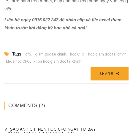
tế, thực hành trên model, giúp các bạn ứng dụng ngay vào công
việc.
Liên hệ ngay 0916 022 247 để nhận clip và file excel tham
khảo trước khi đăng ký học nhé cả nhà!
Tags:
,
,
,
,
cfo
giám đốc tài chính
học CFO
học giám đốc tài chính
,
khóa học CFO
khóa học giám đốc tài chính
SHARE
COMMENTS (2)
VÌ SAO ANH CHỊ NÊN HỌC CFO NGAY TỪ BÂY