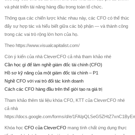
và phát triển tài năng hàng đầu trong toàn tổ chức.
Thông qua các chiến lược khác nhau này, các CFO có thể thúc
đẩy sự hợp tác và hiểu biết giữa các bộ phận — và thành công
trong các vai trò rộng lớn hơn của họ.
Theo https://www.visualcapitalist.com/
Còn ý kiến của nhà CleverCFO cả nhà tham khảo nhé
Cần học gì để làm nghề giám đốc tài chính (CFO)
Hồ sơ kỹ năng của một giám đốc tài chính – P1
Nghề CFO với vai trò đối tác kinh doanh
Cách các CFO hàng đầu trên thế giới tạo ra giá trị
Tham khảo thêm tài liệu khóa CFO, KTT của CleverCFO nhé
cả nhà
https://docs.google.com/forms/d/e/1FAIpQLSeG5ZHtZ7xnC1
Khóa học
CFO của CleverCFO
mang tính chất ứng dụng thực