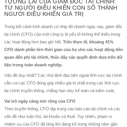
TƯƠNG LAI CỦA GIÁM ĐỐC TÀI CHÍNH:
TỪ NGƯỜI ĐIỀU KHIỂN CON SỐ THÀNH
NGƯỜI ĐIỀU KHIỂN GIÁ TRỊ
Trong bối cảnh kinh doanh có nhịp độ nhanh ngày nay, giám đốc
tài chính (CFO) của một công ty là yếu tố không thể thiếu trong
các hoạt động hơn bao giờ hết.
Trên thực tế, khoảng 41%
CFO dành phần lớn thời gian của họ cho các hoạt động liên
quan đến phi tài chính, thúc đẩy các quyết định dựa trên dữ
liệu trong toàn doanh nghiệp.
Vấn đề duy nhất? Các nhà lãnh đạo bên ngoài lĩnh vực tài chính
vẫn coi các CFO đóng góp nhiều giá trị nhất trong các lĩnh vực
tài chính truyền thống, chẳng hạn như kế toán và kiểm soát.
Vai trò ngày càng mở rộng của CFO
Theo truyền thống, CFO tập trung vào báo cáo tài chính và các
vấn đề như tuân thủ, tài khoản và thuế. Tuy nhiên, phạm vi
nhiệm vụ của CFO đã tăng lên đáng kể trong những năm gần