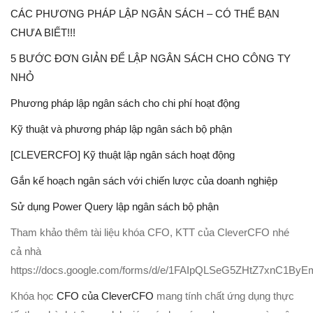
CÁC PHƯƠNG PHÁP LẬP NGÂN SÁCH – CÓ THỂ BẠN
CHƯA BIẾT!!!
5 BƯỚC ĐƠN GIẢN ĐỂ LẬP NGÂN SÁCH CHO CÔNG TY
NHỎ
Phương pháp lập ngân sách cho chi phí hoạt động
Kỹ thuật và phương pháp lập ngân sách bộ phận
[CLEVERCFO] Kỹ thuật lập ngân sách hoạt động
Gắn kế hoạch ngân sách với chiến lược của doanh nghiệp
Sử dụng Power Query lập ngân sách bộ phận
Tham khảo thêm tài liệu khóa CFO, KTT của CleverCFO nhé
cả nhà
https://docs.google.com/forms/d/e/1FAIpQLSeG5ZHtZ7xnC1
Khóa học
CFO của CleverCFO
mang tính chất ứng dụng thực