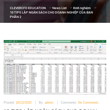
>
>
>
CLEVERCFO EDUCATION
News List
Kinh nghiệm
10 TIPS LẬP NGÂN SÁCH CHO DOANH NGHIỆP CỦA BẠN
PHẦN 2
Posted:
16/12/2020
By:
admin
Comments:
No Comments