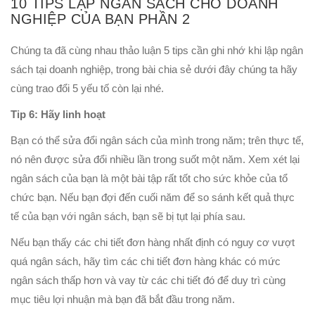
10 TIPS LẬP NGÂN SÁCH CHO DOANH
NGHIỆP CỦA BẠN PHẦN 2
Chúng ta đã cùng nhau thảo luận 5 tips cần ghi nhớ khi lập ngân
sách tại doanh nghiệp, trong bài chia sẻ dưới đây chúng ta hãy
cùng trao đổi 5 yếu tố còn lại nhé.
Tip 6: Hãy linh hoạt
Bạn có thể sửa đổi ngân sách của mình trong năm; trên thực tế,
nó nên được sửa đổi nhiều lần trong suốt một năm. Xem xét lại
ngân sách của bạn là một bài tập rất tốt cho sức khỏe của tổ
chức bạn. Nếu bạn đợi đến cuối năm để so sánh kết quả thực
tế của bạn với ngân sách, bạn sẽ bị tụt lại phía sau.
Nếu bạn thấy các chi tiết đơn hàng nhất định có nguy cơ vượt
quá ngân sách, hãy tìm các chi tiết đơn hàng khác có mức
ngân sách thấp hơn và vay từ các chi tiết đó để duy trì cùng
mục tiêu lợi nhuận mà bạn đã bắt đầu trong năm.