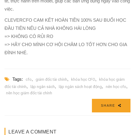
tế, thực hành trên model, giúp các bạn ứng dụng ngay vào công
việc.
CLEVERCFO CAM KẾT HOÀN TIỀN 100% SAU BUỔI HỌC
ĐẦU TIÊN NẾU CẢ NHÀ KHÔNG HÀI LÒNG
=> KHÔNG CÓ RỦI RO
=> HÃY CHO MÌNH CƠ HỘI CHĂM LO TỐT HƠN CHO GIA
ĐÌNH NHÉ.
Tags:
,
,
,
cfo
giám đốc tài chính
khóa học CFO
khóa học giám
,
,
,
,
đốc tài chính
lập ngân sách
lập ngân sách hoạt động
nên học cfo
nên học giám đốc tài chính
SHARE
LEAVE A COMMENT