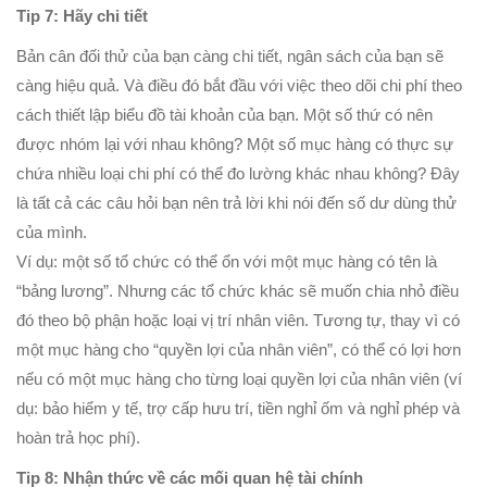
Tip 7: Hãy chi tiết
Bản cân đối thử của bạn càng chi tiết, ngân sách của bạn sẽ
càng hiệu quả. Và điều đó bắt đầu với việc theo dõi chi phí theo
cách thiết lập biểu đồ tài khoản của bạn. Một số thứ có nên
được nhóm lại với nhau không? Một số mục hàng có thực sự
chứa nhiều loại chi phí có thể đo lường khác nhau không? Đây
là tất cả các câu hỏi bạn nên trả lời khi nói đến số dư dùng thử
của mình.
Ví dụ: một số tổ chức có thể ổn với một mục hàng có tên là
“bảng lương”. Nhưng các tổ chức khác sẽ muốn chia nhỏ điều
đó theo bộ phận hoặc loại vị trí nhân viên. Tương tự, thay vì có
một mục hàng cho “quyền lợi của nhân viên”, có thể có lợi hơn
nếu có một mục hàng cho từng loại quyền lợi của nhân viên (ví
dụ: bảo hiểm y tế, trợ cấp hưu trí, tiền nghỉ ốm và nghỉ phép và
hoàn trả học phí).
Tip 8: Nhận thức về các mối quan hệ tài chính