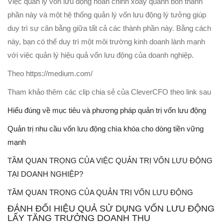
Việc quản lý vốn lưu động hoàn chỉnh xoay quanh bốn thành
phần này và một hệ thống quản lý vốn lưu động lý tưởng giúp
duy trì sự cân bằng giữa tất cả các thành phần này. Bằng cách
này, bạn có thể duy trì một môi trường kinh doanh lành mạnh
với việc quản lý hiệu quả vốn lưu động của doanh nghiệp.
Theo https://medium.com/
Tham khảo thêm các clip chia sẻ của CleverCFO theo link sau
Hiểu đúng về mục tiêu và phương pháp quản trị vốn lưu động
Quản trị nhu cầu vốn lưu động chìa khóa cho dòng tiền vững
mạnh
TẦM QUAN TRỌNG CỦA VIỆC QUẢN TRỊ VỐN LƯU ĐỘNG
TẠI DOANH NGHIỆP?
TẦM QUAN TRỌNG CỦA QUẢN TRỊ VỐN LƯU ĐỘNG
ĐÁNH ĐỔI HIỆU QUẢ SỬ DỤNG VỐN LƯU ĐỘNG
LẤY TĂNG TRƯỞNG DOANH THU