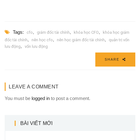
Tags:
,
,
,
cfo
giám đốc tài chính
khóa học CFO
khóa học giám
,
,
,
đốc tài chính
nên học cfo
nên học giám đốc tài chính
quản trị vốn
,
lưu động
vốn lưu động
SHARE
LEAVE A COMMENT
You must be
logged in
to post a comment.
BÀI VIẾT MỚI