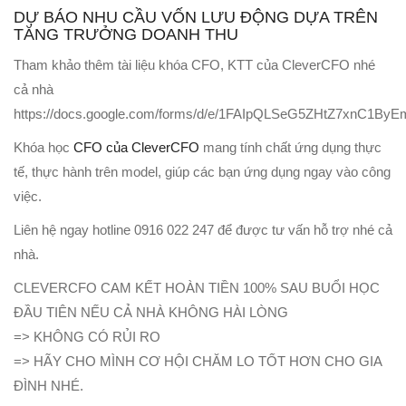
DỰ BÁO NHU CẦU VỐN LƯU ĐỘNG DỰA TRÊN
TĂNG TRƯỞNG DOANH THU
Tham khảo thêm tài liệu khóa CFO, KTT của CleverCFO nhé
cả nhà
https://docs.google.com/forms/d/e/1FAIpQLSeG5ZHtZ7xnC1
Khóa học
CFO của CleverCFO
mang tính chất ứng dụng thực
tế, thực hành trên model, giúp các bạn ứng dụng ngay vào công
việc.
Liên hệ ngay hotline 0916 022 247 để được tư vấn hỗ trợ nhé cả
nhà.
CLEVERCFO CAM KẾT HOÀN TIỀN 100% SAU BUỔI HỌC
ĐẦU TIÊN NẾU CẢ NHÀ KHÔNG HÀI LÒNG
=> KHÔNG CÓ RỦI RO
=> HÃY CHO MÌNH CƠ HỘI CHĂM LO TỐT HƠN CHO GIA
ĐÌNH NHÉ.