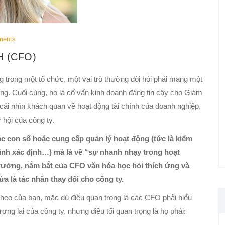
ments
H (CFO)
ng trong một tổ chức, một vai trò thường đòi hỏi phải mang một
ng. Cuối cùng, họ là cố vấn kinh doanh đáng tin cậy cho Giám
 cái nhìn khách quan về hoạt động tài chính của doanh nghiệp,
 hội của công ty.
các con số hoặc cung cấp quản lý hoạt động (tức là kiểm
trình xác định…) mà là về “sự nhanh nhạy trong hoạt
trưởng, nắm bắt của CFO văn hóa học hỏi thích ứng và
a là tác nhân thay đổi cho công ty.
theo của bạn, mặc dù điều quan trọng là các CFO phải hiểu
ương lai của công ty, nhưng điều tối quan trọng là họ phải: