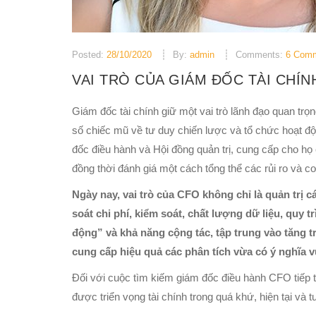
Posted:
28/10/2020
By:
admin
Comments:
6 Com
VAI TRÒ CỦA GIÁM ĐỐC TÀI CHÍN
Giám đốc tài chính giữ một vai trò lãnh đạo quan trọ
số chiếc mũ về tư duy chiến lược và tổ chức hoạt độ
đốc điều hành và Hội đồng quản trị, cung cấp cho họ
đồng thời đánh giá một cách tổng thể các rủi ro và cơ
Ngày nay, vai trò của CFO không chỉ là quản trị 
soát chi phí, kiểm soát, chất lượng dữ liệu, quy 
động” và khả năng cộng tác, tập trung vào tăng 
cung cấp hiệu quả các phân tích vừa có ý nghĩa vừ
Đối với cuộc tìm kiếm giám đốc điều hành CFO tiếp 
được triển vọng tài chính trong quá khứ, hiện tại và t