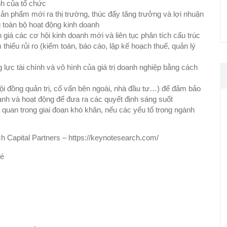
nh của tổ chức
n phẩm mới ra thị trường, thúc đẩy tăng trưởng và lợi nhuận
ng toàn bộ hoạt động kinh doanh
iá các cơ hội kinh doanh mới và liên tục phân tích cấu trúc
thiểu rủi ro (kiểm toán, báo cáo, lập kế hoạch thuế, quản lý
lực tài chính và vô hình của giá trị doanh nghiệp bằng cách
ội đồng quản trị, cố vấn bên ngoài, nhà đầu tư…) để đảm bảo
oanh và hoạt động để đưa ra các quyết định sáng suốt
n quan trong giai đoạn khó khăn, nếu các yếu tố trong ngành
Capital Partners – https://keynotesearch.com/
hé