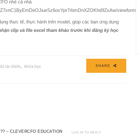
rCFO nhé cả nhà
G5ZHtZ7xnC1ByEmDeOJiueSz6ovYpr7rbmDnXZOKhd9ZxAw/viewform
ụng thực tế, thực hành trên model, giúp các bạn ứng dụng
hận clip và file excel tham khảo trước khi đăng ký học
,
SHARE
ốc tài chính
khóa học
??? – CLEVERCFO EDUCATION
LOG IN TO REPLY