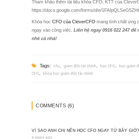
Tham khảo thêm tài liệu khóa CFO, KTT của Cleve
https://docs.google.com/forms/d/e/1FAIpQLSe
Khóa học
CFO của CleverCFO
mang tính chất ứng d
ngay vào công việc.
Liên hệ ngay 0916 022 247 để n
nhé cả nhà!
Tags:
,
,
,
cfo
giám đốc tài chính
học CFO
học giám đ
,
CFO
khóa học giám đốc tài chính
COMMENTS (6)
VÌ SAO ANH CHỊ NÊN HỌC CFO NGAY TỪ BÂY GIỜ
6 years ago