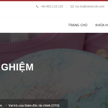
+84 903.110.120
ha.ho@clevercfo.com
TRANG CHỦ
KHÓA 
 NGHIỆM
>
ệm
Vai trò của Giám đốc tài chính (CFO)