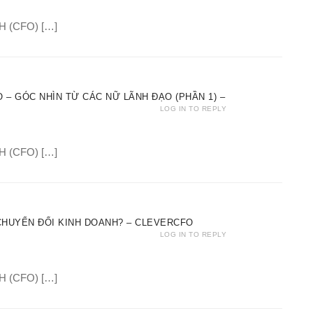
H (CFO) […]
 – GÓC NHÌN TỪ CÁC NỮ LÃNH ĐẠO (PHẦN 1) –
LOG IN TO REPLY
H (CFO) […]
CHUYỂN ĐỔI KINH DOANH? – CLEVERCFO
LOG IN TO REPLY
H (CFO) […]