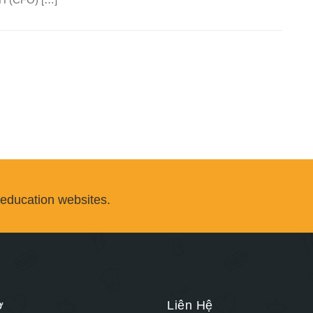
 education websites.
ợ
Liên Hệ