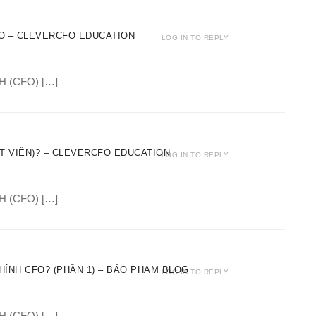
O – CLEVERCFO EDUCATION
LOG IN TO REPLY
H (CFO) […]
T VIÊN)? – CLEVERCFO EDUCATION
LOG IN TO REPLY
H (CFO) […]
HÍNH CFO? (PHẦN 1) – BẢO PHẠM BLOG
LOG IN TO REPLY
H (CFO) […]