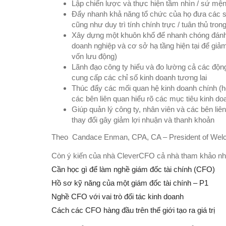
Lập chiến lược và thực hiện tầm nhìn / sứ mệ
Đẩy nhanh khả năng tổ chức của họ đưa các sả
cũng như duy trì tính chính trực / tuân thủ tro
Xây dựng một khuôn khổ để nhanh chóng đánh g
doanh nghiệp và cơ sở hạ tầng hiện tại để giảm 
vốn lưu động)
Lãnh đạo công ty hiểu và đo lường cả các động 
cung cấp các chỉ số kinh doanh tương lai
Thúc đẩy các mối quan hệ kinh doanh chính (h
các bên liên quan hiểu rõ các mục tiêu kinh d
Giúp quản lý công ty, nhân viên và các bên liê
thay đổi gây giảm lợi nhuận và thanh khoản
Theo Candace Enman, CPA, CA – President of Welch 
Còn ý kiến của nhà CleverCFO cả nhà tham khảo n
Cần học gì để làm nghề giám đốc tài chính (CFO)
Hồ sơ kỹ năng của một giám đốc tài chính – P1
Nghề CFO với vai trò đối tác kinh doanh
Cách các CFO hàng đầu trên thế giới tạo ra giá trị