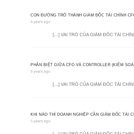
CON ĐƯỜNG TRỞ THÀNH GIÁM ĐỐC TÀI CHÍNH CF
6 years ago
[…] VAI TRÒ CỦA GIÁM ĐỐC TÀI CHÍN
PHÂN BIỆT GIỮA CFO VÀ CONTROLLER (KIỂM SOÁ
6 years ago
[…] VAI TRÒ CỦA GIÁM ĐỐC TÀI CHÍN
KHI NÀO THÌ DOANH NGHIỆP CẦN GIÁM ĐỐC TÀI C
5 years ago
[…] VAI TRÒ CỦA GIÁM ĐỐC TÀI CHÍN