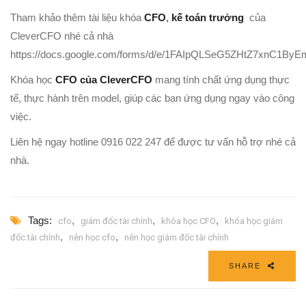
Tham khảo thêm tài liệu khóa
CFO
,
kế toán trưởng
của
CleverCFO nhé cả nhà
https://docs.google.com/forms/d/e/1FAIpQLSeG5ZHtZ7xnC1
Khóa học
CFO của CleverCFO
mang tính chất ứng dụng thực
tế, thực hành trên model, giúp các bạn ứng dụng ngay vào công
việc.
Liên hệ ngay hotline 0916 022 247 để được tư vấn hỗ trợ nhé cả
nhà.
Tags:
,
,
,
cfo
giám đốc tài chính
khóa học CFO
khóa học giám
,
,
đốc tài chính
nên học cfo
nên học giám đốc tài chính
SHARE