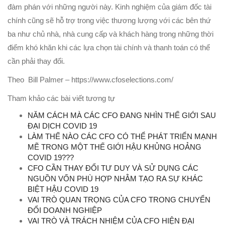
đàm phán với những người này. Kinh nghiệm của giám đốc tài
chính cũng sẽ hỗ trợ trong việc thương lượng với các bên thứ
ba như chủ nhà, nhà cung cấp và khách hàng trong những thời
điểm khó khăn khi các lựa chọn tài chính và thanh toán có thể
cần phải thay đổi.
Theo Bill Palmer – https://www.cfoselections.com/
Tham khảo các bài viết tương tự
NĂM CÁCH MÀ CÁC CFO ĐANG NHÌN THẾ GIỚI SAU
ĐẠI DỊCH COVID 19
LÀM THẾ NÀO CÁC CFO CÓ THỂ PHÁT TRIỂN MẠNH
MẼ TRONG MỘT THẾ GIỚI HẬU KHỦNG HOẢNG
COVID 19???
CFO CẦN THAY ĐỔI TƯ DUY VÀ SỬ DỤNG CÁC
NGUỒN VỐN PHÙ HỢP NHẰM TẠO RA SỰ KHÁC
BIỆT HẬU COVID 19
VAI TRÒ QUAN TRỌNG CỦA CFO TRONG CHUYỂN
ĐỔI DOANH NGHIỆP
VAI TRÒ VÀ TRÁCH NHIỆM CỦA CFO HIỆN ĐẠI