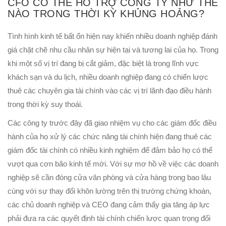
CFO CÓ THỂ HỖ TRỢ CÔNG TY NHƯ THẾ
NÀO TRONG THỜI KỲ KHỦNG HOẢNG?
Tình hình kinh tế bất ổn hiện nay khiến nhiều doanh nghiệp đánh
giá chặt chẽ nhu cầu nhân sự hiện tại và tương lai của họ. Trong
khi một số vị trí đang bị cắt giảm, đặc biệt là trong lĩnh vực
khách sạn và du lịch, nhiều doanh nghiệp đang có chiến lược
thuê các chuyên gia tài chính vào các vị trí lãnh đạo điều hành
trong thời kỳ suy thoái.
Các công ty trước đây đã giao nhiệm vụ cho các giám đốc điều
hành của họ xử lý các chức năng tài chính hiện đang thuê các
giám đốc tài chính có nhiều kinh nghiệm để đảm bảo họ có thể
vượt qua cơn bão kinh tế mới. Với sự mơ hồ về việc các doanh
nghiệp sẽ cần đóng cửa văn phòng và cửa hàng trong bao lâu
cùng với sự thay đổi khôn lường trên thị trường chứng khoán,
các chủ doanh nghiệp và CEO đang cảm thấy gia tăng áp lực
phải đưa ra các quyết định tài chính chiến lược quan trọng đối