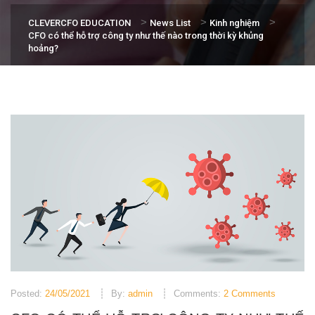
>
>
>
CLEVERCFO EDUCATION
News List
Kinh nghiệm
CFO có thể hỗ trợ công ty như thế nào trong thời kỳ khủng
hoảng?
Posted:
24/05/2021
By:
admin
Comments:
2 Comments