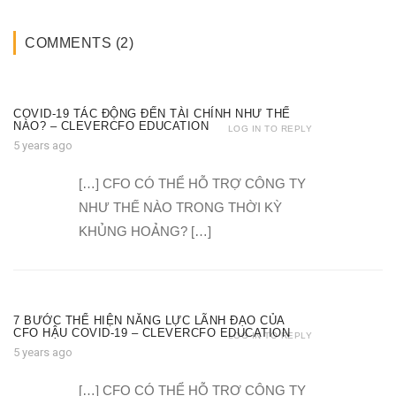
COMMENTS (2)
COVID-19 TÁC ĐỘNG ĐẾN TÀI CHÍNH NHƯ THẾ
NÀO? – CLEVERCFO EDUCATION
LOG IN TO REPLY
5 years ago
[…] CFO CÓ THỂ HỖ TRỢ CÔNG TY
NHƯ THẾ NÀO TRONG THỜI KỲ
KHỦNG HOẢNG? […]
7 BƯỚC THỂ HIỆN NĂNG LỰC LÃNH ĐẠO CỦA
CFO HẬU COVID-19 – CLEVERCFO EDUCATION
LOG IN TO REPLY
5 years ago
[…] CFO CÓ THỂ HỖ TRỢ CÔNG TY