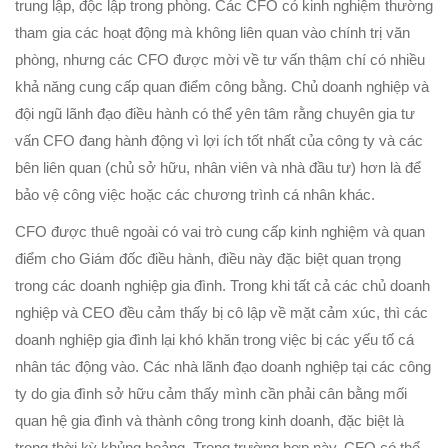
trung lập, độc lập trong phòng. Các CFO có kinh nghiệm thường
tham gia các hoạt động mà không liên quan vào chính trị văn
phòng, nhưng các CFO được mời về tư vấn thậm chí có nhiều
khả năng cung cấp quan điểm công bằng. Chủ doanh nghiệp và
đội ngũ lãnh đạo điều hành có thể yên tâm rằng chuyên gia tư
vấn CFO đang hành động vì lợi ích tốt nhất của công ty và các
bên liên quan (chủ sở hữu, nhân viên và nhà đầu tư) hơn là để
bảo vệ công việc hoặc các chương trình cá nhân khác.
CFO được thuê ngoài có vai trò cung cấp kinh nghiệm và quan
điểm cho Giám đốc điều hành, điều này đặc biệt quan trọng
trong các doanh nghiệp gia đình. Trong khi tất cả các chủ doanh
nghiệp và CEO đều cảm thấy bị cô lập về mặt cảm xúc, thì các
doanh nghiệp gia đình lại khó khăn trong việc bị các yếu tố cá
nhân tác động vào. Các nhà lãnh đạo doanh nghiệp tại các công
ty do gia đình sở hữu cảm thấy mình cần phải cân bằng mối
quan hệ gia đình và thành công trong kinh doanh, đặc biệt là
trong thời kỳ khủng hoảng. Trong trường hợp này, CFO có thể