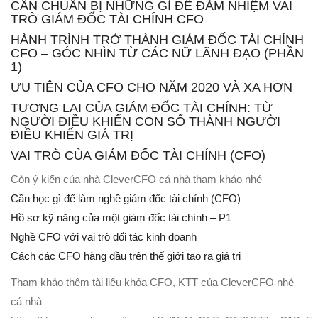
CẦN CHUẨN BỊ NHỮNG GÌ ĐỂ ĐẢM NHIỆM VAI
TRÒ GIÁM ĐỐC TÀI CHÍNH CFO
HÀNH TRÌNH TRỞ THÀNH GIÁM ĐỐC TÀI CHÍNH
CFO – GÓC NHÌN TỪ CÁC NỮ LÃNH ĐẠO (PHẦN
1)
ƯU TIÊN CỦA CFO CHO NĂM 2020 VÀ XA HƠN
TƯƠNG LAI CỦA GIÁM ĐỐC TÀI CHÍNH: TỪ
NGƯỜI ĐIỀU KHIỂN CON SỐ THÀNH NGƯỜI
ĐIỀU KHIỂN GIÁ TRỊ
VAI TRÒ CỦA GIÁM ĐỐC TÀI CHÍNH (CFO)
Còn ý kiến của nhà CleverCFO cả nhà tham khảo nhé
Cần học gì để làm nghề giám đốc tài chính (CFO)
Hồ sơ kỹ năng của một giám đốc tài chính – P1
Nghề CFO với vai trò đối tác kinh doanh
Cách các CFO hàng đầu trên thế giới tạo ra giá trị
Tham khảo thêm tài liệu khóa CFO, KTT của CleverCFO nhé
cả nhà