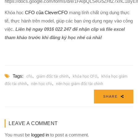
https://docs.google.com/forms/d/e/1FAIpQLSeG5ZHtZ7xnC1
Khóa học
CFO của CleverCFO
mang tính chất ứng dụng thực
tế, thực hành trên model, giúp các bạn ứng dụng ngay vào công
việc.
Liên hệ ngay 0916 022 247 để nhận clip và file excel
tham khảo trước khi đăng ký học nhé cả nhà!
Tags:
,
,
,
cfo
giám đốc tài chính
khóa học CFO
khóa học giám
,
,
đốc tài chính
nên học cfo
nên học giám đốc tài chính
SHARE
LEAVE A COMMENT
You must be
logged in
to post a comment.