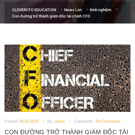
>
>
>
CLEVERCFO EDUCATION
News List
Kinh nghiệm
Con đường trở thành giám đốc tài chính CFO
Posted:
06/11/2020
By:
admin
Comments:
No Comments
CON ĐƯỜNG TRỞ THÀNH GIÁM ĐỐC TÀI