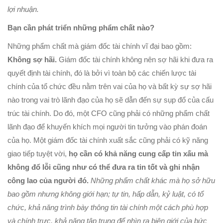
lợi nhuận.
Bạn cần phát triển những phẩm chất nào?
Những phẩm chất mà giám đốc tài chính vĩ đại bao gồm:
Không sợ hãi.
Giám đốc tài chính không nên sợ hãi khi đưa ra
quyết định tài chính, đó là bởi vì toàn bộ các chiến lược tài
chính của tổ chức đều nằm trên vai của họ và bất kỳ sự sợ hãi
nào trong vai trò lãnh đạo của họ sẽ dẫn đến sự sụp đổ của cấu
trúc tài chính. Do đó, một CFO cũng phải có những phẩm chất
lãnh đạo để khuyến khích mọi người tin tưởng vào phán đoán
của họ. Một giám đốc tài chính xuất sắc cũng phải có kỹ năng
giao tiếp tuyệt vời,
họ cần có khả năng cung cấp tin xấu mà
không đổ lỗi cũng như có thể đưa ra tin tốt và ghi nhận
công lao của người đó.
Những phẩm chất khác mà họ sở hữu
bao gồm nhưng không giới hạn; tự tin, hấp dẫn, kỷ luật, có tổ
chức, khả năng trình bày thông tin tài chính một cách phù hợp
và chính trực, khả năng tập trung để nhìn ra biên giới của bức