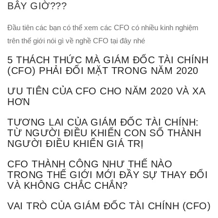
BÂY GIỜ???
Đầu tiên các bạn có thể xem các CFO có nhiều kinh nghiệm
trên thế giới nói gì về nghề CFO tại đây nhé
5 THÁCH THỨC MÀ GIÁM ĐỐC TÀI CHÍNH
(CFO) PHẢI ĐỐI MẶT TRONG NĂM 2020
ƯU TIÊN CỦA CFO CHO NĂM 2020 VÀ XA
HƠN
TƯƠNG LAI CỦA GIÁM ĐỐC TÀI CHÍNH:
TỪ NGƯỜI ĐIỀU KHIỂN CON SỐ THÀNH
NGƯỜI ĐIỀU KHIỂN GIÁ TRỊ
CFO THÀNH CÔNG NHƯ THẾ NÀO
TRONG THẾ GIỚI MỚI ĐẦY SỰ THAY ĐỔI
VÀ KHÔNG CHẮC CHẮN?
VAI TRÒ CỦA GIÁM ĐỐC TÀI CHÍNH (CFO)