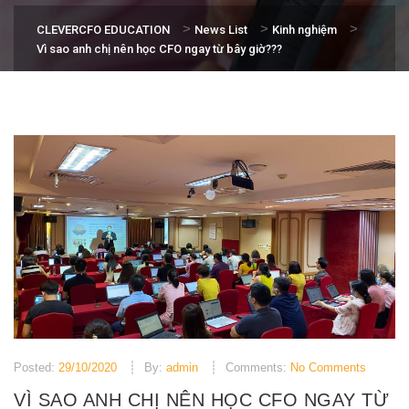
>
>
>
CLEVERCFO EDUCATION
News List
Kinh nghiệm
Vì sao anh chị nên học CFO ngay từ bây giờ???
Posted:
29/10/2020
By:
admin
Comments:
No Comments
VÌ SAO ANH CHỊ NÊN HỌC CFO NGAY TỪ