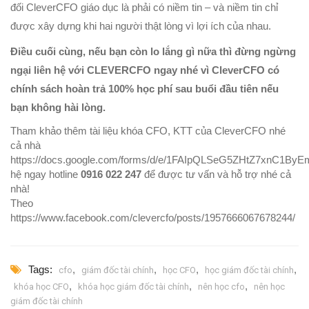
đối CleverCFO giáo dục là phải có niềm tin – và niềm tin chỉ
được xây dựng khi hai người thật lòng vì lợi ích của nhau.
Điều cuối cùng, nếu bạn còn lo lắng gì nữa thì đừng ngừng
ngại liên hệ với CLEVERCFO ngay nhé vì CleverCFO có
chính sách hoàn trả 100% học phí sau buổi đầu tiên nếu
bạn không hài lòng.
Tham khảo thêm tài liệu khóa CFO, KTT của CleverCFO nhé
cả nhà
https://docs.google.com/forms/d/e/1FAIpQLSeG5ZHtZ7xnC1B
hệ ngay hotline
0916 022 247
để được tư vấn và hỗ trợ nhé cả
nhà!
Theo
https://www.facebook.com/clevercfo/posts/1957666067678244/
Tags:
,
,
,
,
cfo
giám đốc tài chính
học CFO
học giám đốc tài chính
,
,
,
khóa học CFO
khóa học giám đốc tài chính
nên học cfo
nên học
giám đốc tài chính